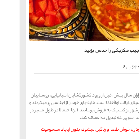
را
س
ک
کی
ه
ه
ک
عجیب مکزیکی را حدس بزنید
را
س
۶:۲ ب٫ظ
شیر
ر
ه
ه
شی
ران سال پیش، قبل از ورود کشورگشایان اسپانیایی، روستاییان
ی ایالت اواآخاکا است، قایقهای خود را از اجناسی پر میکردند و
ازار شهر توکستپک به فروش برسانند. آنها احتمالا در طول مسیر در
را
س
ند، سوپی که تبدیل به افسانه شد.
ق
قش
دودی، خوش طعم و رنگین میشود، بدون ایجاد مسمومیت
ه
ه
ق