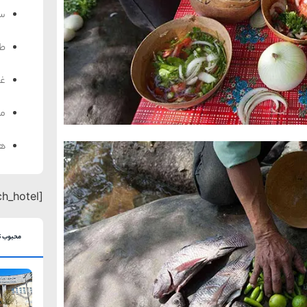
سف
ط
غذ
من
هت
[search_hotel]
محبوب ت