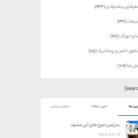
رهای پیشنهادی
(133)
بیعت
(132)
ا و خوراک
(218)
اطق خاص و رومانتیک
(65)
ل ها
(701)
رین ها
آخرین مقالات
منتخب سردبیر
سرزمین موج های آبی مشهد
1404-03-15