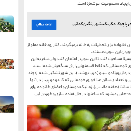
 ایجاد مسمومیت خوشمزه است.
ر پاچوکا مکزیک،شهر رنگین کمانی
ادامه مطلب
انواده برای تعطیلات به خانه برمیگردند، کنار رودخانه مملو از
 خوردن این سوپ هستند.
لا مسافرت کنند تا این سوپ را امتحان کنند ولی سفر به این
 در جاده¬ای کوهستانی که فقط قسمتهایی از آن سنگفرش شده است.
دره از پورتا دو سیلو ( درب بهشت). این شهر تشکیل شده از: چند
ی و تعدادی سالن غذاخوری خودمانی که کالدو دو پیدرا در آنها
سانتا (هفته مقدس)، زمانیکه دوستان و اعضای خانواده برای
واده¬هایی میشود که ساعتها در حال آماده سازی و خوردن این