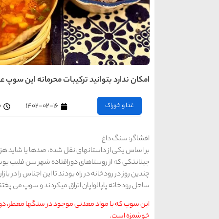
امکان ندارد بتوانید ترکیبات محرمانه این سوپ 
غذا و خوراک
۱۴۰۲-۰۲-۱۶
۰
افشاگر: سنگ داغ
بر اساس یکی از داستانهای نقل شده، صدها یا شاید هزا
چینانتکی که از روستاهای دورافتاده شهر سن فلیپ یوسیلا
چندین روز در رودخانه در راه بودند تا این اجناس را در ب
ساحل رودخانه پاپالواپان اتراق میکردند و سوپ می پخت
این سوپ که با مواد معدنی موجود در سنگها معطر، 
خوشمزه است.