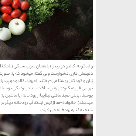
و اینگونه، کالدو دو پیدرا (یا همان سوپ سنگی) نا
دقیقش کاری دشوارست ولی گفته میشود که به صورت سنت
زنان و کودکان روستا می¬پختند. امروزه، کالدو دو پیدرا
یوسیلا، بجای صید ماهی تیلاپیا از رودخانه، با ماشین 
میدهند). خانواده¬ها از ترس اینکه آب رودخانه دیگر برای
شده به کناره رودخانه می آورند.