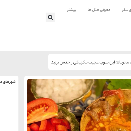
ی سفر
معرفی هتل ها
بیشتر
ات محرمانه این سوپ عجیب مکزیکی را حدس بزنید
شهرهای من
را
س
تهر
ه
ه
ته