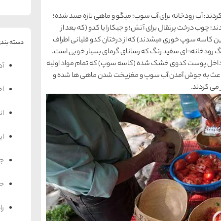
ردند: آب رودخانه برای آب سوپ؛ میگو و ماهی تازه صید شده؛
د؛ چوب درخت پرتقال برای آتش؛ و جیکارا یا کدو (که بعد از
 کاسه سوپ خوری میشدند) که از درختان کدو قلیانی اطراف
دسته بندی
نگ رودخانه¬ای سفید رنگ که رسانای گرمای بسیار خوبی است.
ط داخل پوست کدوی خشک شده (کاسه سوپ) که تمام مواد اولیه
آد
ه باعث به جوش آمدن آب سوپ و مغزپخت شدن ماهی ها شده و
 می کردند.
اخ
ان
ای
جه
حم
را