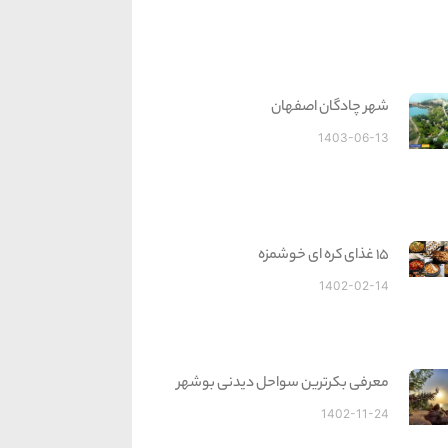
شهر چادگان اصفهان
1403-06-13
15 غذای کره ای خوشمزه
1402-02-14
معرفی بکرترین سواحل دیدنی بوشهر
1402-11-24