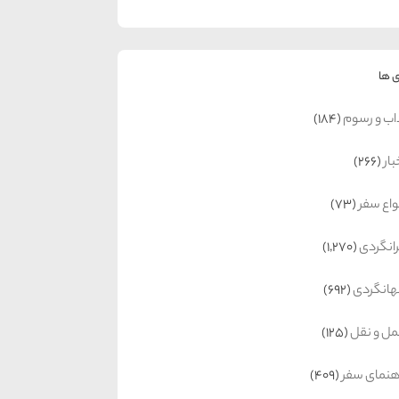
 ها
اب و رسوم
(184)
بار
(266)
واع سفر
(73)
رانگردی
(1,270)
انگردی
(692)
ل و نقل
(125)
هنمای سفر
(409)