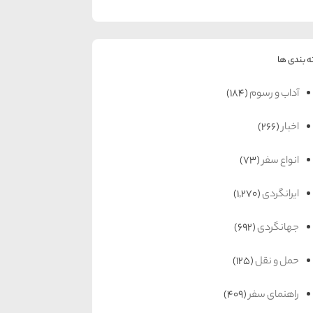
 بندی ها
آداب و رسوم
(184)
اخبار
(266)
انواع سفر
(73)
ایرانگردی
(1,270)
جهانگردی
(692)
حمل و نقل
(125)
راهنمای سفر
(409)