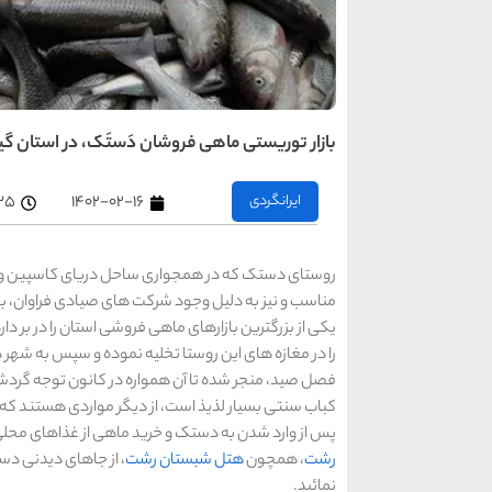
بازار توریستی ماهی فروشان دَستَک، در استان گی
ایرانگردی
۱۴۰۲-۰۲-۱۶
۲:۳۵
روستای دستک که در همجواری ساحل دریای کاسپین و د
مناسب و نیز به دلیل وجود شرکت های صیادی فراوان، ب
یکی از بزرگترین بازارهای ماهی فروشی استان را در بر 
را در مغازه های این روستا تخلیه نموده و سپس به شهر ها
فصل صید، منجر شده تا آن همواره در کانون توجه گردشگر
کباب سنتی بسیار لذیذ است، از دیگر مواردی هستند ک
پس از وارد شدن به دستک و خرید ماهی از غذاهای محلی و 
رشت
، همچون
هتل شبستان رشت
، از جاهای دیدنی دس
نمائید.