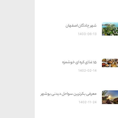
شهر چادگان اصفهان
1403-06-13
15 غذای کره ای خوشمزه
1402-02-14
معرفی بکرترین سواحل دیدنی بوشهر
1402-11-24