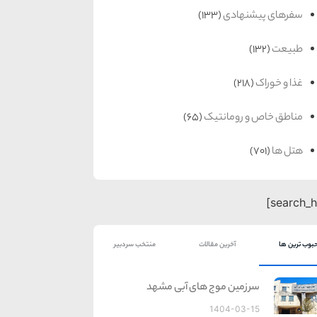
سفرهای پیشنهادی
(133)
طبیعت
(132)
غذا و خوراک
(218)
مناطق خاص و رومانتیک
(65)
هتل ها
(701)
بوب ترین ها
آخرین مقالات
منتخب سردبیر
سرزمین موج های آبی مشهد
1404-03-15