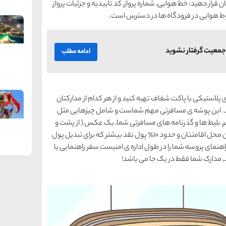
. اطلاعات پرواز خود را در یک جیب جلوی در دسترس کیفتان قرار دهید: خط هوایی٬ شماره پرواز٬ کد تاییدیه و جزئیات پرواز.
 هوایی در فرودگاه ها در دسترس است.
جمعیت گرفتار نشوید
ادامه مطلب
وشه ی پلاستیکی یا پاکت شفاف تهیه کنید و از هر کدام از مدارکتان
ید. این پوشه ی مسافرتی مهم شماست و شامل چیزهایی مثل
پاسپورت٬ کارت ملی٬ گواهینامه ی رانندگی٬ برنامه ی سفر٬ بلیط ها و گذرنامه های مسافرتی شما٬ یک عکس ( از پشت و
جلو ) از کارت اعتباری اضطراری شما آدرس و شماره ی تلفن محل اقامتتان و حدود ۱۰٪ پول نقد بیشتر که برای تبدیل پول
اهنمای پروسه شما را در طول اداره ی امنیست سفر راهنمایی یا
!