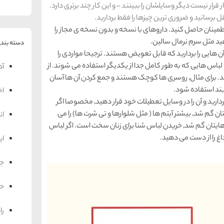
قرار نیست دیگر وسایلشان را ببینند – و این کار چند برتری دارد.
ل برسانید و ضروری ترین چیزها را فقط بردارید.
ز برداشتن تمام چیزهایی که لازم دارید تا راحت باشید٬ اطمینان حاصل کنید. داروهای با نسخه و بدون نسخه ی مجاز را
هید مثل سرم نرمال سالین.
دسته بندی
 به منظور کاهش مقدار لباسی که می خواهید بردارید٬ آن هایی را بردارید که قابل تعویض هستند. ترجیحا مواردی را
لباس هایی که به طور کامل جدا از یکدیگر استفاده می شوند. از
آد
لوازم تزئینی نیز برای جذاب تر کردن تیپ خود استفاده کنید. برای مثال٬ روسری ها کوچک هستند و جمع کردن آن ها آسان
اخ
. اگر به صورت هوایی پرواز می کنید٬ لباس شنای خود را بردارید و آن را در وسایل تعطیلات خود قرار دهید٬ مخصوصا اگر
خان هستید. اگر در طول مسافرت هوایی خود٬ کیف هایتان گم شد٬ بیشتر آیتم ها ( مثل شلوارها و تی شرت ها‌) را می
ان
توانید در مقصد خود خریداری کنید. با این حال اگر کیف هایتان گم شد٬ خریدن لباس شنا برای زنان سخت است. اگر لباس
ای
جه
حم
را