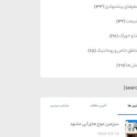
رهای پیشنهادی
(133)
بیعت
(132)
ا و خوراک
(218)
اطق خاص و رومانتیک
(65)
ل ها
(701)
رین ها
آخرین مقالات
منتخب سردبیر
سرزمین موج های آبی مشهد
1404-03-15