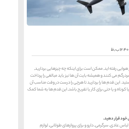
را
س
ک
کی
ه
ه
ک
۱۲:۴۰ ب٫ظ
را
س
شیر
نداشته اید، و یا به ندرت به سفر هوایی رفته اید٬ ممکن است برای اینکه چه چیزهایی بردارید٬
ر
رگم می کنند و همیشه بایت آن ها نیز باید مبالغی را پرداخت
ه
ه
شی
 نظرتان منطقی نمی آید٬ شما تنها نیستید. این قدم ها را بردارید تا هرچی را درست در وقت مناسب آن
انجام داده باشید و فرقی نمی کند که سفر شما طولانی یا کوتاه و یا حتی برای کار یا تفریح باشد٬ این قدم ها به شما کمک
را
س
ق
قش
ه
ه
وسایل ضروری را بردارید: زیرپوش٬ کفش٬ یک یا دو ست لباس عادی٬ سرگرمی٬ دارو و برای پروازهای طولانی٬ لوازم
ق