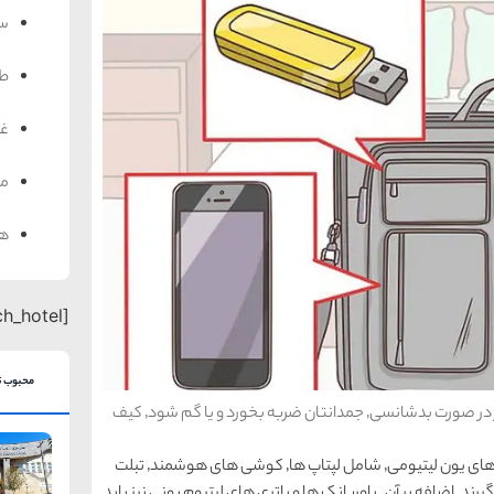
سف
ط
غذ
من
هت
[search_hotel]
محبوب ت
هر چیز با ارزش باید با شما و در کیف دستی تان باشد. اگر در صورت بدشانسی٬ جمدانتان ضربه بخورد و یا گم شود٬ کیف
. به دلایل امنیتی٬ هرگونه وسیله ی الکترونیکی با باتری های یون لیتیومی٬ شامل لپتاپ ها٬ کوشی های هوشمند٬ تبلت