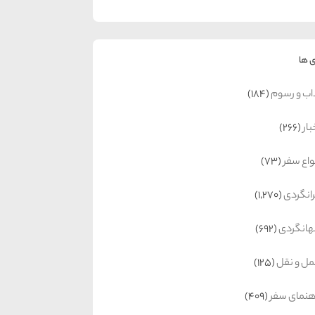
 ها
اب و رسوم
(184)
بار
(266)
واع سفر
(73)
رانگردی
(1,270)
انگردی
(692)
ل و نقل
(125)
هنمای سفر
(409)