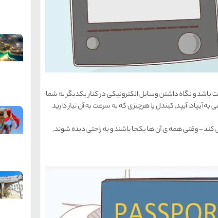
سته می شوید٬ حتی اگر نیم ساعت باشد و نگاه داشتن وسایل الکترونیکی در کنار یکدیگر به شما
اجازه می دهد تا بدانید هرچیزی در کجا قرار دارد و دسترسی به آیپاد٬ آیپد٬ کیندل یا هرچیزی که به سرعت به آن نیاز دارید
. اداره امنیت حمل و نقل باید وسایل الکترونیکی را بررسی کند – وقتی همه ی آن ها یکجا باشند و به راحتی دیده شوند٬