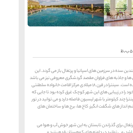
را
س
ک
کی
ه
ه
ک
٫ظ
را
س
شیر
ین سده در سرزمین های اسپانیا و پرتغال باز می گردد. این
ر
ی ها و جاذبه های فراوان مقصد گردشگری معروفی نیز می باشد
ه
ه
شی
که توسط بنا ها و آثار شگرف و باغ های زیبایی احاطه شده است. سینترا در قرن 18 میلادی مرکز اقامت خانواده سلطنتی
ود را در زیبایی های این شهر کوچک غرق کرده بود تا جایی که
چند کیلومتر با شهر لیسبون فاصله دارد و می توانید در تور
شم انداز های شگفت انگیز، کاخ ها، برج ها و ساختمان های
را
س
ق
قش
ه
غال برای گذراندن تابستان به این شهر خوش آب و هوا می
ه
ق
شد، می توانید در دامنه های کوهستان قدم بزنید و