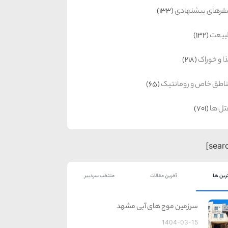
رهای پیشنهادی
(133)
بیعت
(132)
ا و خوراک
(218)
اطق خاص و رومانتیک
(65)
ل ها
(701)
رین ها
آخرین مقالات
منتخب سردبیر
سرزمین موج های آبی مشهد
1404-03-15