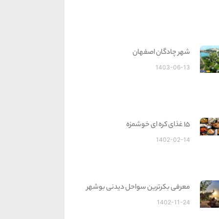
شهر چادگان اصفهان
1403-06-13
15 غذای کره ای خوشمزه
1402-02-14
معرفی بکرترین سواحل دیدنی بوشهر
1402-11-24