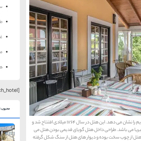
سف
ط
غذ
من
هت
[search_hotel]
محبوب ت
هتل عالی، سنتی و تاریخی لاورنسس جذابیت دنیای قدیم را نشان می دهد. این هتل در سال 1764 میلادی افتتاح شد و
یبریا می باشد. طراحی داخل هتل گویای قدیمی بودن هتل می
ل از چوب سخت بوده و دیوار های هتل از سنگ شکل گرفته