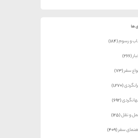
 ها
اب و رسوم
(184)
بار
(266)
واع سفر
(73)
رانگردی
(1,270)
انگردی
(692)
ل و نقل
(125)
هنمای سفر
(409)