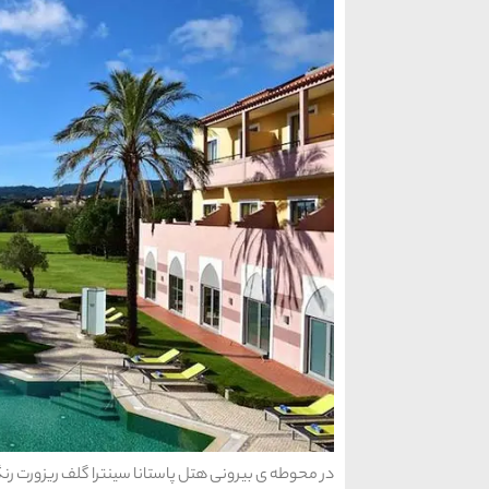
در محوطه ی بیرونی هتل پاستانا سینترا گلف ریزورت رن