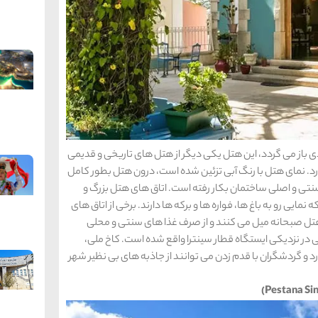
ت که قدمت هتل شله ساوداد به قرن 19 میلادی باز می گردد، این هتل یکی دیگر از هتل های تاریخی و قدیمی
ارد. نمای هتل با رنگ آبی تزئین شده است، درون هتل بطور کامل
سنتی و اصلی ساختمان بکار رفته است. اتاق های هتل بزرگ و
 نمایی رو به باغ ها، فواره ها و برکه ها دارند. برخی از اتاق های
هتل صبحانه میل می کنند و از صرف غذا های سنتی و محلی
در نزدیکی ایستگاه قطار سینترا واقع شده است. کاخ ملی،
رد و گردشگران با قدم زدن می توانند از جاذبه های بی نظیر شهر