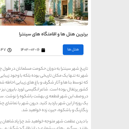
برترین هتل ها و اقامتگاه های سینترا
هتل ها
۱۴۰۲-۰۲-۱۶
۵:۴۷ ب
تاریخ شهر سینترا به دوران حکومت مسلمانان در طول چند
شهر نه تنها یک مکان تاریخی بوده بلکه با وجود زیبای
کشور پرتغال بوده است. شاعر انگلیسی لورد بایرون نیز خ
در وصف این شهر قطعه ی بهشت باشکوه را نوشت. سینترا 
یک روزه از این شهر بازدید کنید. درون شهر با تماشای چ
رنگارنگ و باشکوه، حیرت زده خواهید شد.
با دیدن عظمت شهر متوجه خواهید شد چرا پادشاهان پرت
رفتند. سرگرمی های بیشماری در انتظار گردشگران می با