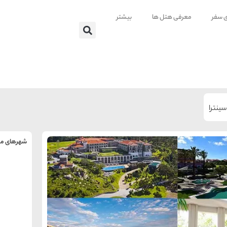
ی سفر
معرفی هتل ها
بیشتر
سینترا
شهرهای من
را
س
تهر
ه
ه
ته