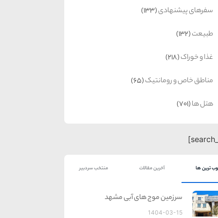
سفرهای پیشنهادی
(133)
طبیعت
(132)
غذا و خوراک
(218)
مناطق خاص و رومانتیک
(65)
هتل ها
(701)
ب ترین ها
آخرین مقالات
منتخب سردبیر
سرزمین موج های آبی مشهد
1404-03-15