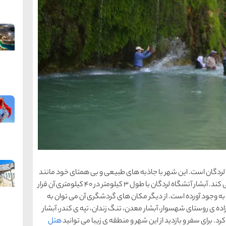
 لردگان است. این شهر با جاذبه های طبیعی و بی همتای خود مانند
بهشت گمشده ای است که گردشگران را مجذوب خود می کند. آبشار آتشگاه لردگان با طول 3 کیلومتر در 40 کیلومتری آن قرار
ن به وجود آورده است. از دیگر مکان های گردشگری آن می توان به
ده ی روستای شهسوار، آبشار معدن، تنگ زندان، تپه ی کندر، آبشار
. برای سفر و بازدید از این شهر و منطقه ی زیبا می توانید
هتل