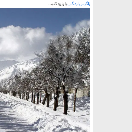
زاگرس لردگان
را رزرو کنید.