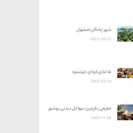
شهر چادگان اصفهان
1403-06-13
15 غذای کره ای خوشمزه
1402-02-14
معرفی بکرترین سواحل دیدنی بوشهر
1402-11-24