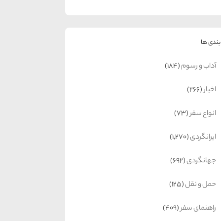
ندی ها
آداب و رسوم
(184)
اخبار
(266)
انواع سفر
(73)
ایرانگردی
(1,270)
جهانگردی
(692)
حمل و نقل
(125)
راهنمای سفر
(409)