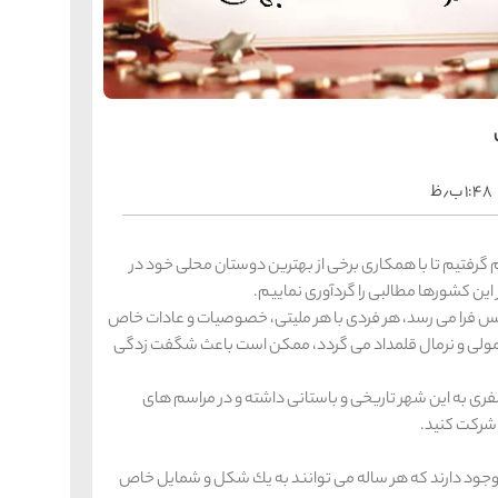
را
س
ک
کی
ه
ه
ک
۱:۴۸ ب٫ظ
را
س
شیر
گرفتیم تا با همكاری برخی از بهترین دوستان محلی خود در
ر
ن كشورها مطالبی را گردآوری نماییم.
ه
ه
شی
را می رسد، هر فردی با هر ملیتی، خصوصیات و عادات خاص
 معمولی و نرمال قلمداد می گردد، ممكن است باعث شگفت زدگی
فری به این شهر تاریخی و باستانی داشته و در مراسم های
را
س
ق
 شركت كنید.
قش
ه
ه
ای در ایسلند با این مضمون وجود دارد كه 13 نفر وجود دارند كه هر ساله می توانند به یك شكل و شمایل خاص
ق