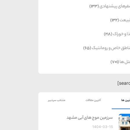
رهای پیشنهادی
(133)
بیعت
(132)
ا و خوراک
(218)
اطق خاص و رومانتیک
(65)
ل ها
(701)
رین ها
آخرین مقالات
منتخب سردبیر
سرزمین موج های آبی مشهد
1404-03-15