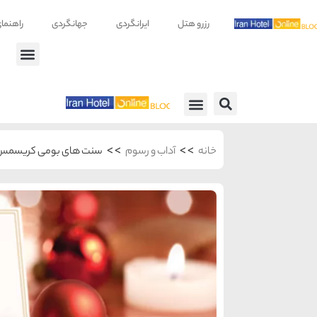
رزرو هتل
ایرانگردی
جهانگردی
راهنما
راهنمای سفر
معرفی هتل ها
>>
>>
خانه
آداب و رسوم
سنت های بومی كریسمس د