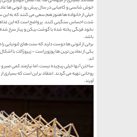
همانند بسیاری از میهمانی ها، غذا نقش مهم و بزرگی ر
خوش شانسی و كامیابی در سال پیش رو، لتونی ها عادت دارند كه 9 بشقاب را بر روی میز شا
خیلی از خانواده ها هنوز هم سعی می كنند كه به این سنت
شدت احساس سنگینی كنند. پر واضح است كه این غذاه
نخود فرنگی پخته شده با گوشت بیكن و پیاز سرخ شده،
باشد.
برخی از لتونی ها دوست دارند كه سنت های لتونیایی 
یكی از نمادین ترین ها پوزورز است – زیرورآلات با ا
اند.
ساختن آنها خیلی پیچیده نیست، اما نیازمند كمی صبر و 
روحانی تهیه می گردند. اعتقاد بر این است كه بسیاری از
آورند.