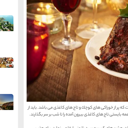
كه پر از خوراكی های كوچك و تاج های كاغذی می باشد. باید از
ه بایستی تاج های كاغذی بیرون آمده را تا شب بر سر بگذارند.