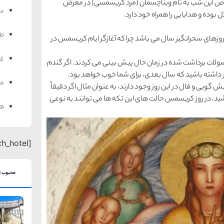
ص این شب به نام ویناچسمان (مرد كریسمسی) در معرض
سف
بوده و هدایایی را همراه خود دارد.
ط
روزهای سحرانگیز سال می باشد چرا كه آغازگر ایام كریسمس در
غذ
صولات برداشت شده در زمان حال پیش بینی می كردند. اگر گندم
 داشته باشید كه سال بعدی، برای شما خوب خواهد بود.
من
گویی و فال در این روز وجود دارند، به عنوان مثال اگر دقیقاً
س، كمی نمك بر روی 12 تكه پیاز بپاشید، در روز كریسمس حالت های این تكه ها می توانند به نوعی
هت
[search_hotel]
محبوب ت