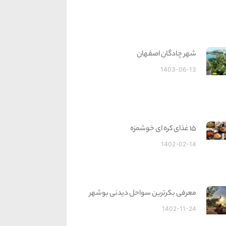
شهر چادگان اصفهان
1403-06-13
15 غذای کره ای خوشمزه
1402-02-14
معرفی بکرترین سواحل دیدنی بوشهر
1402-11-24