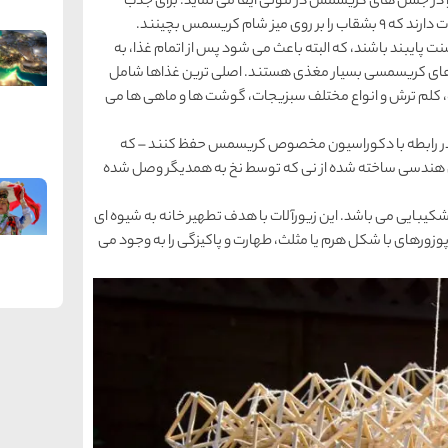
ا در جشن های كریسمس در لتونی ایفا می نماید. برای جذب
م كریسمس بچینند.
 پایبند باشند، كه البته باعث می شود پس از اتمام غذا، به
ای كریسمسی بسیار مغذی هستند. اصلی ترین غذاها شامل
 كلم ترش و انواع مختلف سبزیجات، گوشت ها و ماهی ها می
را در رابطه با دكوراسیون مخصوص كریسمس حفظ كنند – كه
شكال هندسی ساخته شده از نی كه توسط نخ به همدیگر وصل شده
شكیبایی می باشد. این زیورآلات با هدف تطهیر خانه به شیوه ای
 پوزورهای با شكل هرم یا مثلث، طهارت و پاكیزگی را به وجود می