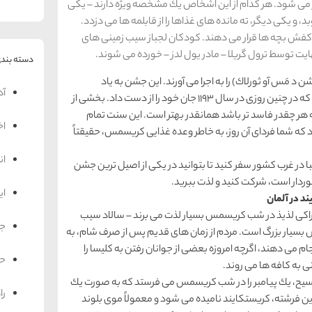
تهی به كریسمس آغاز می شود. هر كدام از این اشخاص یك مشخصه ویژه دارند – یكی
 و یكی دیگر، ته مانده های غذاها را از قابلمه ها می دزدد.
ل كفش بچه ها قرار می دهند. كودكان لجباز سیب زمینی های
هایت توسط ترول گریلا – مادر یول لدز – خورده می شوند.
دسته بندی
مَس آو ثورلاك) را به اجرا می آورند. این جشن به یاد
آد
ثورلاكوور ثورهالسون برگزار می گردد – شخص مقدسی كه در چنین روزی در سال 1193 جان خود را از دست داد. بخشی از
 چقدر فاسد تر باشد همانقدر بهتر است. این سنت تمام
اخ
شود كه شما فردای آن روز، به خاطر وعده غذایی كریسمس، حقیقتاً
ان
یبا در غرب كشور سفر كنید تا بتوانید در یكی از اصیل ترین جشن
وردار است، شركت كنید و لذت ببرید.
ای
د در آلمان
راكی لذیذ در شب كریسمس بسیار لذت می برند – سالاد سیب
جه
 بسیار بزرگ است. مردم از زمان های قدیم پس از صرف شام، به
ام می دهند، اگرچه امروزه بعضی از جوانان رفتن به كلیسا را
حم
ی به كافه ها می روند.
 مسیح، یك پیامبر را در شب كریسمس می فرستد كه به صورت یك
را
این فرشته، كریستكایند نامیده می شود و معمولاً موی بلوند