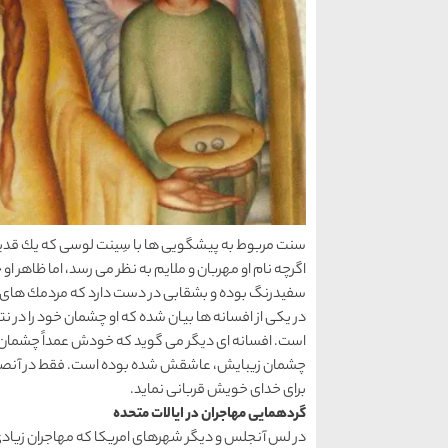
سنت مربوط به پیشگویی ها با سِینت لوسی كه یك قدیس ح
اگرچه نام او مهربان و ملایم به نظر می رسد، اما ظاهر ا
سفیدرنگ بوده و بشقابی در دست دارد كه مردمك های چ
در یكی از افسانه ها بیان شده كه او چشمان خود را در
است. افسانه ای دیگر می گوید كه خودش عمداً چشمان خو
چشمان زیبایش، عاشقش شده بوده است. فقط در آنصورت آن
برای خدای خویش قربانی نماید.
گردهمایی مهاجران در ایالات متحده
در لس آنجلس و دیگر شهرهای امریكا كه مهاجران زیادی 