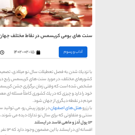
سنت های بومی كریسمس در نقاط مختلف جهان
آداب و رسوم
۱۴۰۲-۰۲-۱۵
با نزدیك شدن به فصل تعطیلات سال نو میلادی، تصمیم 
كشورهای مختلف، در مورد سنت های كریسمس رایج در ای
مشخص شده است كه وقتی زمان برگزاری جشن كریسمس ف
خود را دارد و چیزی كه در یك كشوری كاملاً مسئله ای
مردم در نقطه دیگری از جهان شود.
با رزرو
هتل های اصفهان
در نوروز پیش رو، می توانید س
سنتی و متفاوتی كه برای سال نو تدارك دیده می شوند،
13 یول لَدز و ماهی فاسد در ایسلند
افسانه 