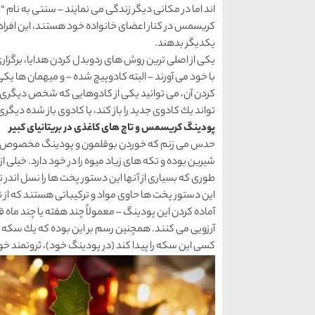
اند اما در مكانی دیگر زندگی می نمایند – سنتی به نام 
كریسمس در كنار اعضای خانواده خود هستند، این افراد 
یكدیگر بدهند.
یكی از اصلی ترین روش های ردوبدل كردن هدایا، برگزاری
با خود می آورند – البته كادوپیچ شده – و میهمان ها یكی
كردن آن، می توانید یكی از كادوهایی كه شخص دیگری باز
تواند یك كادوی جدید را باز كند، یا كادوی باز شده دیگری 
پودینگ كریسمس و تاج های كاغذی در بریتانیای كبیر
حدس می زنم كه خوردن بوقلمون و پودینگ مخصوص كری
شیرین بوده و تكه های زیاد میوه را در خود دارد. خیلی ا
طوری كه بسیاری از آنها این دستور پخت ها را نسل اندر ن
این دستور پخت ها حاوی مواد و تركیباتی هستند كه از 
آماده كردن این پودینگ – معمولاً چند هفته یا چند ماه 
آرزویی می كنند. همچنین رسم بر این بوده كه یك سكه ك
كسی این سكه را پیدا كند (در پودینگ خود)، ثروتمند خو