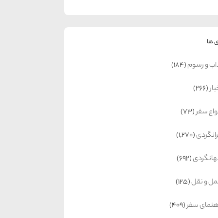
 ها
اب و رسوم
(184)
بار
(266)
واع سفر
(73)
رانگردی
(1,270)
انگردی
(692)
ل و نقل
(125)
هنمای سفر
(409)