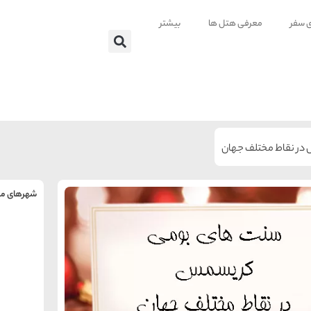
ی سفر
معرفی هتل ها
بیشتر
ر نقاط مختلف جهان
شهرهای من
را
س
تهر
ه
ه
ته