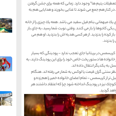
“تعطیلات یتیم ها” وجود دارد. زمانی كه همه برای جشن گرفتن
در كنار هم جمع می شوند تا غذایی بخورند و هدایایی هم به
 یك میهمانی بنام فیل سفید می باشد. همه یك چیزی را از خانه
 یكی كادوها را باز می كنند. وقتی نوبت شما رسید، به جای باز
 كرده را بدزدید. از هر كسی هدیه اش را بدزدید، او هم می
را بدزدد.
سمس در بریتانیا جای تعجب ندارد – پودینگی كه بسیار
ز خانواده ها دستور پخت خاص خود را برای این پودینگ دارند، به
سل به یكدیگر انتقال داده اند.
نظر سنتی گران قیمت یا لوكس به شمار می رفته اند. هنگام
قبل تر از كریسمس – تمام اعضای خانواده خمیر را هم زده و
وچك نیز در پودینگ انداخته شود چرا كه اعتقاد داشتند هر
اهد گردید.