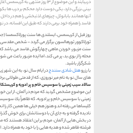
دربیایند و این موضوع از 13 روز من
بینی بزرگی دارد، یكی دوست دارد محكم بر درب ها بكوبد،
آنها همانند بابانوئل، چیزهای لذتبخشی را هم در داخ
فاسد را همراه خود برمی دارند كه طبق این افسانه، در ن
روز قبل از كریسمس، ایسلندی ها سنت پورلاكسمسا (جشن د 
سنت مزبور، خوردن ماهی چهارگوش فاسد می باشد كه هر
محله را از بوی بد، پر می كند، ‌اما ایده مزبور باعث می 
شكرگزار باشید.
با رزرو
هتل شادی سنندج
در ایام سال نو، به این شهر ز
های سال نو به نام میر نوروزی، كه از قدمتی طولانی برخ
سالاد سیب زمینی با سوسیس خام و پر ادویه و كریستكاین
این موضوع مشخص گردید كه مردم در آلمان، از این خو
زمینی با سوسیس خام و پر ادویه، كه ظاهراً یك سوسیس
كلیساها می رفته اند و هنوز هم خیلی ها همین كار را انج
نادیده گرفته و به جای آن با دوستانشان برای خوش گذران
در بخش هایی از آلمان، مردم بر این اعتقاد هستند كه
فرشته ظاهر شده و هدیه هایی را با خود به همراه دارد. 