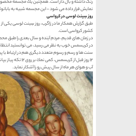
رنگ داشته و بال دار است. همچنین یك مجسمه مخصو
نمایش قرار داده می شود – این مجسمه شبیه به بابانوئل 
روز سِینت لوسی در كرواسی
طبق گزارش همكار ما در زاگرب، روز سِینت لوسی یكی از 
كشور كرواسی است.
در زمان های قدیم، مردم آینده و سال بعدی را طبق مح
در كریسمس خوب به نظر می رسید، می توانستید انتظار
سنت ها و رسم و رسوم متعدد دیگری هم در ارتباط با پیش 
12 روز قبل از كریسم
آب و هوای هر ماه از سال پیش رو را آشكار نماید.