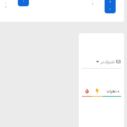
ا
۱
۶