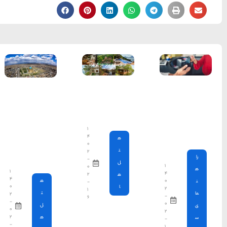
خراسان
معرفی
بهترین
هتل های
زنجان – به
همراه
۱
عکس و
۴
جزئیات
۰
کامل
۲
-
۰
۱
۲
۴
ه
-
۰
۱
ت
۲
۶
-
ل
۰
۲
ه
-