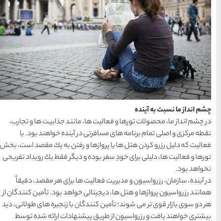
معرفی بکرترین
سواحل دیدنی بوشهر
1402-11-24
خلیج عربی یا خلیج
فارس؟
1402-12-20
، مانند جذابیت ها و تجارب،
قوم کرمانج و کردهای
در آینده خواهند بود. با
خراسان
ا و رفتن به یك مقصد است، بخش
1402-09-22
ه و دیگر فقط یك رویداد تفریحی
سرزمین موج های آبی
 ها برای هر مقصد، دقیقاً
مشهد
ی خواهد بود. تأمین كنندگان از
گان با زنجیره های طولانی، دید
یشنهادات ارائه شده توسط