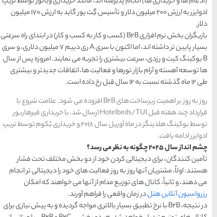
مانند خریداری ویاتور توسط تریپ
حمل و نقل
(125)
ادوایزر به ارزش 200 میلیون دلار و تأسیس گِت یور گاید به ارزش 170 میلیون
راهنمای سفر
(409)
 B2B (كسب و كار به كسب و كار) در ابتدای راه سرعتی
بسیار پایین تر داشته اند، اما اكنون با سری A ری دییم 7 میلیون دلاری،‌ و سری
سفرهای پیشنهادی
(133)
 می نمایند. امروزه پس از سال
ها، اتفاقات جدیدتر و بیشتری
طبیعت
(132)
غذا و خوراک
(218)
 اهمیت زیرساخت های B2B‌ افزوده می شود. علامت شروع با
د هفته قبل Hotelbeds/TUI ارسال شد، با خریداری فیرهاربور
مناطق خاص و رومانتیک
توسط بوكینگ هلدینگز در ماه آوریل سال 2018 و خریداری بُكوم توسط تریپ
(65)
هتل ها
(701)
 دو بخش مختلف تحت فشار
های خود را دیجیتالی تر انجام
نها می خواهند كه امكان
[search_hotel]
آورند.
تری مواجه گردیده و به پیش نیازی برای