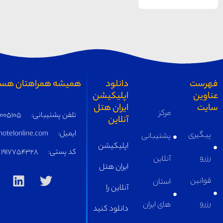
همیشه همراهتان هستیم
تلفن پشتیبانی:
05191005105
ایمیل:
supply@iranhotelonline.com
کد پستی:
1917754328