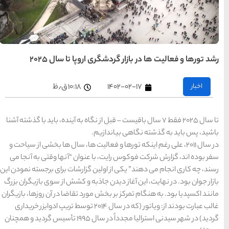
تهران
رزرو
هتل
های
تهران
پا تا سال 2025
راهنمای
سفر به
کیش
کیش
۱۰:۱۸ ق٫ظ
رزرو
هتل
های
کیش
ل از نگاه به آینده، باید با گذشته آشنا
الیت ها، سال ها بخشی از سیاحت و
راهنمای
سفر به
شیراز
نوان “آنها وقتی به آنجا می
شیراز
رزرو
گزارشات برای برجسته نمودن این
هتل
های
به و كشش از سوی بازیگران بزرگ
شیراز
رد تقاضا در آن روزها، بازیگران
ب عبارت بودند از: ویاتور (كه در سال 2014 توسط تریپ ادوایزر خریداری
راهنمای
راهنمای
راهنمای
گردید) در شهر سیدنی استرالیا مجدداً در سال 1995 تأسیس گردید و همچنان
سفر به
سفر به
سفر به
راهنمای
تبریز
مشهد
راهنمای
اصفهان
سفر به
سفر به