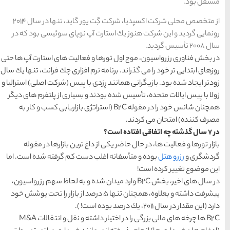
تبریز
مشهد
اصفهان
قشم
یزد
رزرو
رزرو
قشم
یزد
رزرو هتل
هتل
هتل
های
رزرو
رزرو
های
های
از متخصص محلی شركت اكسپدیا، شركت گِت یور گاید، تنها در سال 2014
اصفهان
هتل
تبریز
هتل
مشهد
های
های
پ نوپای سوئیسی بود كه در
قشم
یزد
 فعالیت های استارت آپ ها حتی
رم افزاری چك فرانت، تنها یك سال
با بِیس (شركت اصلی) استرالیا و
دسته بندی ها
و بسیاری از پلتفرم های دیگر
 را در مقوله B2C (استراتژی بازاریابی كسب و كار به
آداب و رسوم
(184)
اخبار
(266)
اغ ترین بازارها در مقوله
دست كم گرفته شده است. اما
انواع سفر
(73)
B وارد میدان شده و به لحاظ سهم رزرواسیون،
ایرانگردی
(1,270)
شته و بعلاوه، همچنان تنها 5 درصد از بازار را تحت پوشش خود
جهانگردی
(692)
B2C ها چرخه های مالی بزرگی را در اختیار داشته و نقل و انتقالات M&A