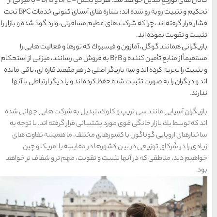
كانال های توزیع تبدیل خواهد شد. هر دو بخش – B2C و B2B – با میزانی از
محبوب
آخرین
منتخب
تحكیم و تثبیت روبه رو شده اند: ستاره های آشنای كنونی خدمات B2C تحت
ترین
مقالات
سردبیر
افرتی، وارد گود شده و بازار را
ها
تورها و فعالیت هایی را
سرزمین موج های آبی
ع تأمین كننده و B2B به فروش می رسانند، میزانی از استحكام
مشهد
ر هر مقصد قاره ای، باقی مانده
د و یا دیگر ارتباطی با آنها
1404-03-15
شهر چادگان اصفهان
دیل به شركت هایی جهانی شده
 قرار گرفته اند. با توجه به
1403-06-13
تلف، ما همیشه تفاوت های
مقایسه با امریكا و چین
یت، مهم تر و شفاف تر خواهد
15 غذای کره ای
خوشمزه
1402-02-14