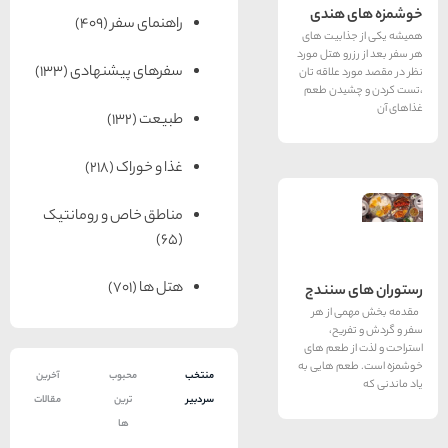
 هندی
راهنمای سفر
(409)
ذابیت های
رو هتل مورد
سفرهای پیشنهادی
(133)
 علاقه تان
شیدن طعم
طبیعت
(132)
غذا و خوراک
(218)
مناطق خاص و رومانتیک
(65)
هتل ها
(701)
 سنندج
 از هر
ریح،
ز طعم های
م هایی به
منتخب
محبوب
آخرین
سردبیر
ترین
مقالات
ها