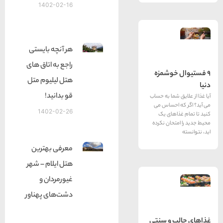
1402-02-16
هر آنچه بایستی
راجع به اتاق های
خوشمزه
هتل لیلیوم متل
قو بدانید!
شما به حساب
احساس می
1402-02-26
های یک
حان نکرده
معرفی بهترین
هتل ایلام – شهر
غیورمردان و
دشت‌های پهناور
 و سنتی