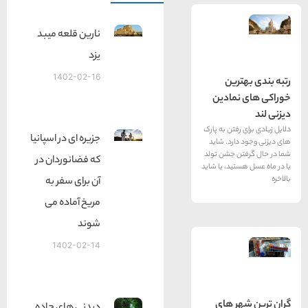
نارین قلعه میبد
یزد
1402-02-16
رین
نمادین
رفتن به پارک
جزیره ای در اسپانیا
ارد. شاید
ن جشن تولد
که فضانوردان در
تید، یا شاید
آن برای سفر به
مریخ آماده می
شوند
1402-02-14
ر های