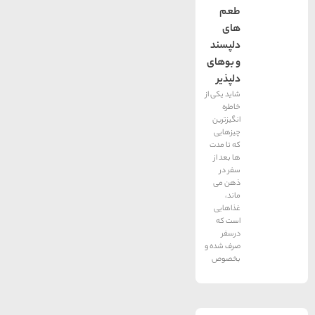
طعم
های
دلپسند
و بوهای
دلپذیر
شاید یکی از
خاطره
انگیزترین
چیزهایی
که تا مدت
ها بعد از
سفر در
ذهن می
ماند،
غذاهایی
است که
درسفر
صرف شده و
بخصوص