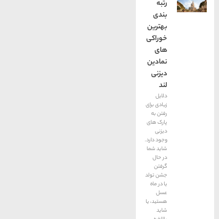
رتبه
بندی
بهترین
خوراکی
های
نمادین
دیزنی
لند
دلایل
زیادی برای
رفتن به
پارک های
دیزنی
وجود دارد.
شاید شما
در حال
گرفتن
جشن تولد
یا در ماه
عسل
هستید، یا
شاید