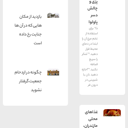
پزی و
چالش
دسر
بازدید از مکان
پاولوا
هایی که در آن ها
ذا” برای
استفاده از
جنایت رخ داده
تخم مرغ آن را
است
ابتدا در دمای
محیط قرار
دهید.”“شکر
را سریع
اضافه
نکنید.”“اجازه
چگونه در ازدحام
دهید نان یا
شیرینی در
جمعیت گرفتار
درون فر
نشوید
غذاهای
محلی
مازندران،