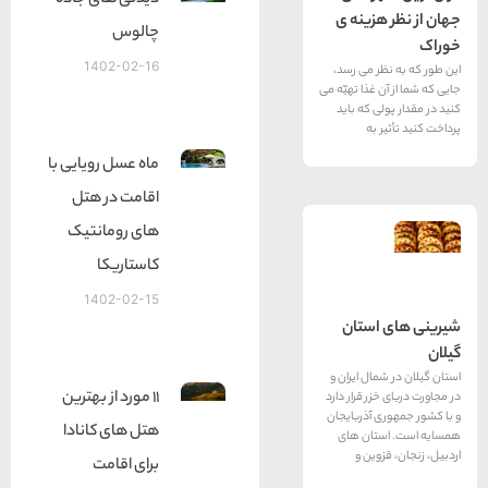
دیدنی های جاده
زینه ی
چالوس
1402-02-16
ر می رسد،
 غذا تهیّه می
ی که باید
 به
ماه عسل رویایی با
اقامت در هتل
های رومانتیک
کاستاریکا
1402-02-15
استان
ال ایران و
11 مورد از بهترین
ر قرار دارد
 آذربایجان
هتل های کانادا
ان‌ های
وین و
برای اقامت