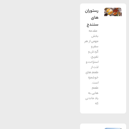
رستوران
های
سنندج
مقدمه
بخش
مهمی از هر
سفر و
گردش و
تفریح،
استراحت و
لذت از
طعم های
خوشمزه
است.
طعم
هایی به
یاد ماندنی
که