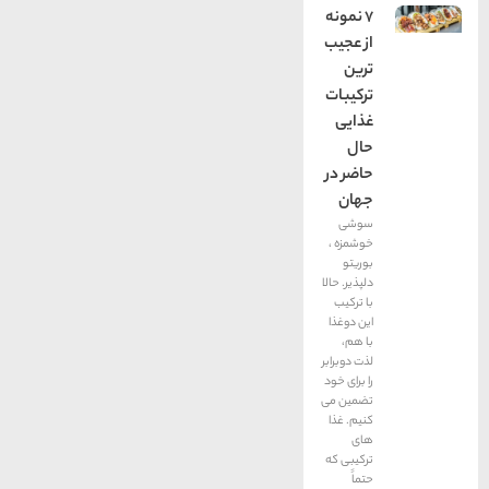
7 نمونه
از عجیب
ترین
ترکیبات
غذایی
حال
حاضر در
جهان
سوشی
خوشمزه ،
بوریتو
دلپذیر. حالا
با ترکیب
این دوغذا
با هم،
لذت دوبرابر
را برای خود
تضمین می
کنیم. غذا
های
ترکیبی که
حتماً