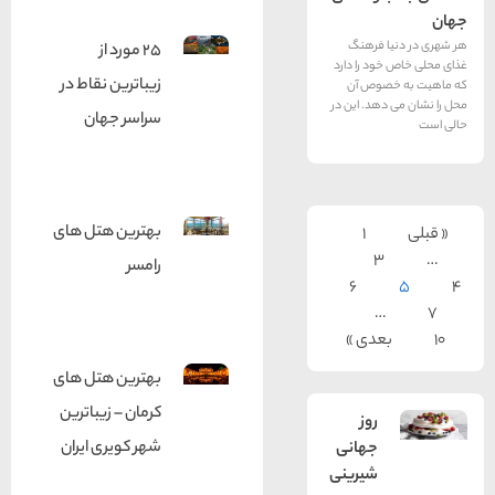
 فرهنگ
25 مورد از
د را دارد
زیباترین نقاط در
صوص آن
هد. این در
سراسر جهان
بهترین هتل های
1
3
رامسر
6
…
عدی »
بهترین هتل های
کرمان – زیباترین
روز
شهر کویری ایران
جهانی
شیرینی