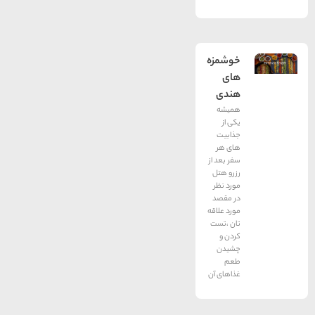
خوشمزه
های
هندی
همیشه
یکی از
جذابیت
های هر
سفر بعد از
رزرو هتل
مورد نظر
در مقصد
مورد علاقه
تان ،تست
کردن و
چشیدن
طعم
غذاهای آن