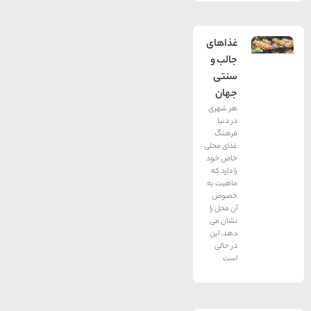
غذاهای
جالب و
سنتی
جهان
هر شهری
در دنیا
فرهنگ
غذای محلی
خاص خود
را دارد که
ماهیت به
خصوص
آن محل را
نشان می
دهد. این
در حالی
است