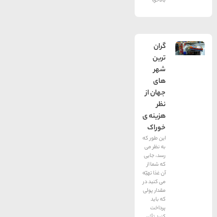
بالاخره
گران
ترین
شهر
های
جهان از
نظر
هزینه ی
خوراک
این طور که
به نظر می
رسد، جایی
که شما از
آن غذا تهیّه
می کنید در
مقدار پولی
که باید
پرداخت
کنید تأثیر