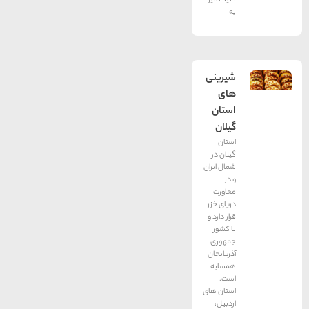
به
شیرینی
های
استان
گیلان
استان
گیلان در
شمال ایران
و در
مجاورت
دریای خزر
قرار دارد و
با کشور
جمهوری
آذربایجان
همسایه
است.
استان‌ های
اردبیل،