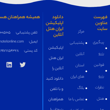
دانلود
همیشه همراهتان هستیم
اپلیکیشن
ایران هتل
مرکز
تلفن پشتیبانی:
05191005105
آنلاین
ایمیل:
supply@iranhotelonline.com
پشتیبانی
اپلیکیشن
کد پستی:
1917754328
آنلاین
ایران هتل
استان
آنلاین را
های ایران
دانلود کنید
بلاگ
و با تلفن
تماس با ما
همراهتان
رزروتان را