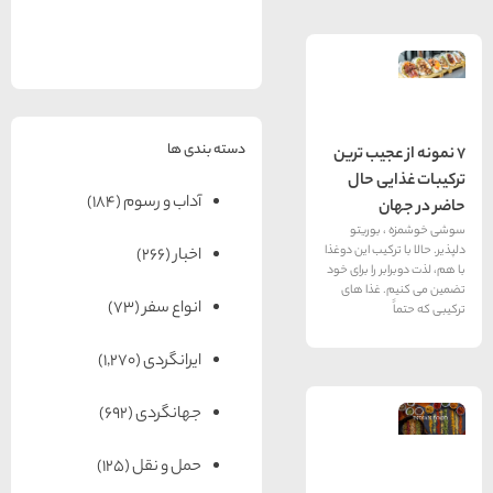
های
رزرو
رزرو
های
های
اصفهان
هتل
تبریز
هتل
مشهد
های
های
قشم
یزد
دسته بندی ها
جیب ترین
ی حال
آداب و رسوم
(184)
بوریتو
کیب این دوغذا
اخبار
(266)
 را برای خود
غذا های
انواع سفر
(73)
ایرانگردی
(1,270)
جهانگردی
(692)
حمل و نقل
(125)