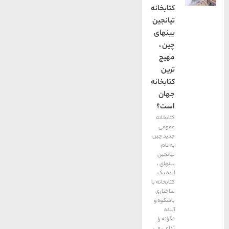
کتابخانه
تیانجین
بینهای
چین ،
مهیج
ترین
کتابخانه
جهان
است؟
کتابخانه
عمومی
جدید چین
به نام
تیانجین
بینهای ،
ایده یک
کتابخانه با
ساختاری
باشکوه و
آینده
نگرانه را
تداعی می