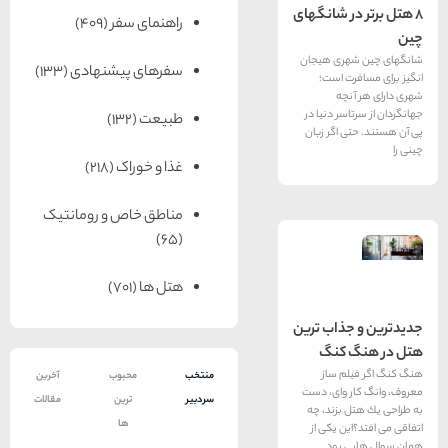
ر شانگهای
راهنمای سفر
(409)
ری هیجان
سفرهای پیشنهادی
(133)
ت است؛
چه
سر دنیا در
طبیعت
(132)
 اگر زبان
غذا و خوراک
(218)
مناطق خاص و رومانتیک
(65)
هتل ها
(701)
ذاب ترين
 كنگ
م ساز
منتخب
محبوب
آخرین
 وای، دست
سردبیر
ترین
مقالات
بزند، چه
ها
ن یكی از
 بود