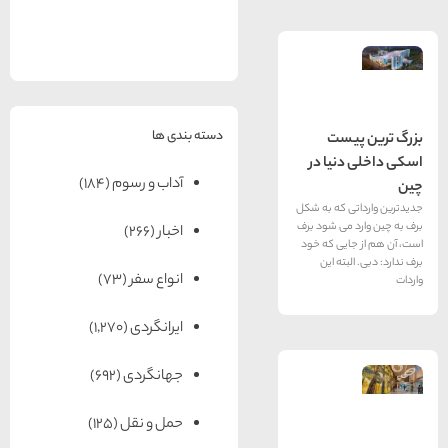
های
رزرو
رزرو
های
های
اصفهان
هتل
تبریز
هتل
مشهد
های
های
قشم
یزد
دسته بندی ها
یست
نیا در
آداب و رسوم
(184)
ی که به شکل
می شود برف
اخبار
(266)
ایی که خود
بته این
انواع سفر
(73)
ایرانگردی
(1,270)
جهانگردی
(692)
حمل و نقل
(125)