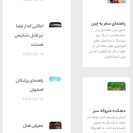
به چین
اماکنی که از فضا
پر از
نیز قابل تشخیص
ک سو،
ان های
هستند
ه اش؛ از
ای با مدرن
1402-02-16
راهنمای پزشکان
اصفهان
1402-02-14
ه سبز
لب اوقات در
ه تصویر
معرفی هتل
به طوریكه