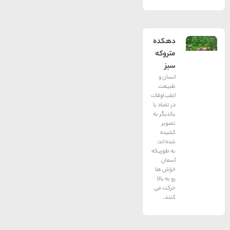
دهكده
متروكه
سبز
انسان و
طبیعت
اغلب اوقات
در تضاد با
یكدیگر به
تصویر
كشیده
شده اند:‌
به طوریكه
آسمان
خراش ها
رو به بالا
حركت می
كنند،