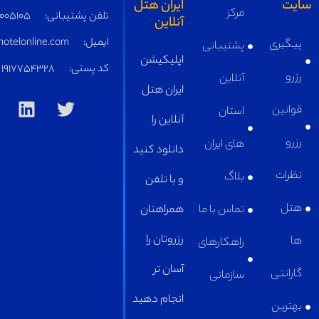
ایران هتل
مرکز
تلفن پشتیبانی:
05191005105
آنلاین
ایمیل:
supply@iranhotelonline.com
پشتیبانی
اپلیکیشن
کد پستی:
1917754328
آنلاین
ایران هتل
استان
آنلاین را
های ایران
دانلود کنید
بلاگ
و با تلفن
تماس با ما
همراهتان
رزروتان را
راهکارهای
آسان تر
سازمانی
انجام دهید