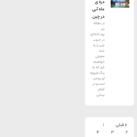
دره ی
ماه آبی
در چین
در مقاله
زیر
رودخانه ای
در جنوب
چین را به
شما
معرفی
خواهیم
کرد که به
رنگ فیروزه
ای روشن
است و در
کمال
زیبایی
1
4