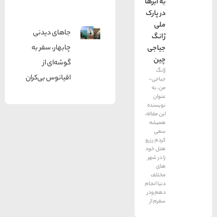
به ابرها
در پارک
ملی
جاهای دیدنی
ژانگ
چابهار، سفر به
جیاجی
چین
گوشه‌ای از
ژانگ
اقیانوس بی‌کران
جیاجی-
من، به
عنوان
نویسنده
این مقاله،
همیشه
سعی
کردم رزرو
هتل خود
را در شهر
های
مختلف
دنیا انجام
دهم ودر
سفرم از