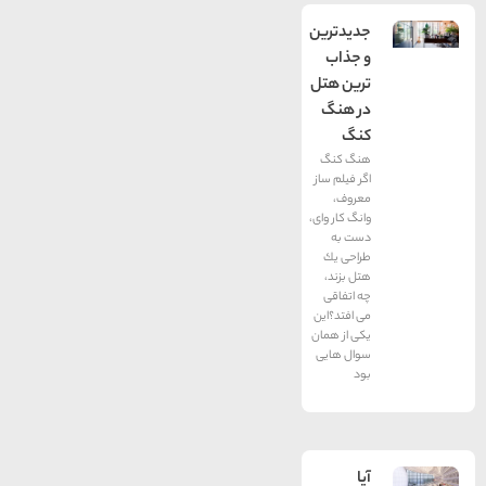
جديدترين
و جذاب
ترين هتل
در هنگ
كنگ
هنگ كنگ
اگر فیلم ساز
معروف،
وانگ كار وای،
دست به
طراحی یك
هتل بزند،
چه اتفاقی
می افتد؟این
یكی از همان
سوال هایی
بود
آیا