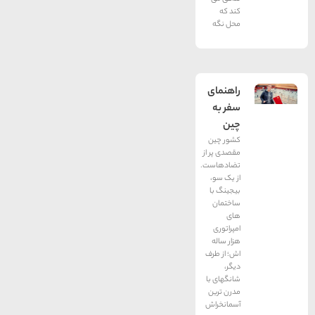
کند که
محل نگه
راهنمای
سفر به
چین
کشور چین
مقصدی پر از
تضادهاست.
از یک سو،
بیجینگ با
ساختمان
های
امپراتوری
هزار ساله
اش؛ از طرف
دیگر،
شانگهای با
مدرن ترین
آسمانخراش