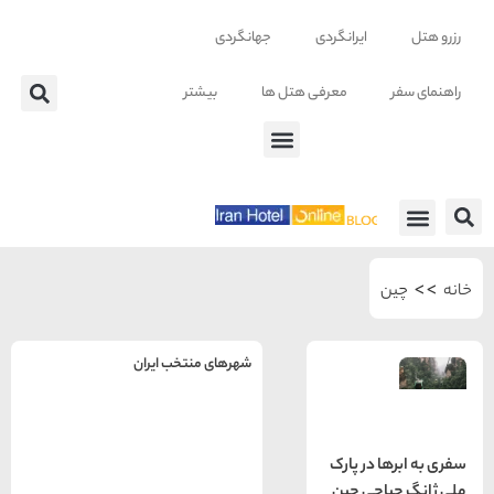
ایرانگردی
جهانگردی
معرفی هتل ها
بیشتر
 ها
شهرهای منتخب ایران
راهنمای
سفر به
تهران
تهران
 در پارک
رزرو
اجی چین
هتل