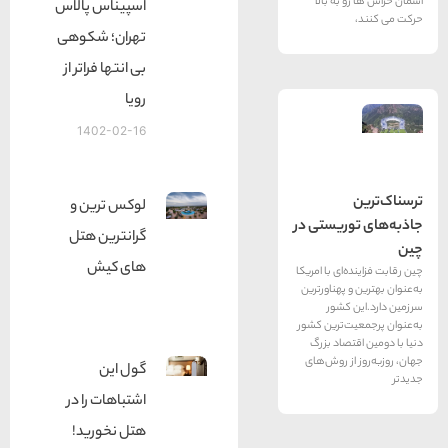
به بالا
اسپیناس پالاس
تهران؛ شکوهی
بی انتها فراتر از
رویا
1402-02-16
لوکس ترین و
ریستی در
گرانترین هتل
های کیش
ای با امریکا
 پهناورترین
کشور
‌ترین کشور
صاد بزرگ
ز روش‌های
گول این
اشتباهات را در
هتل نخورید!