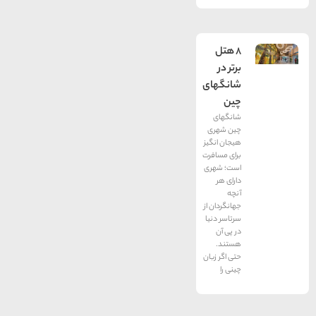
8 هتل
برتر در
شانگهای
چین
شانگهای
چین شهری
هیجان انگیز
برای مسافرت
است؛ شهری
دارای هر
آنچه
جهانگردان از
سرتاسر دنیا
در پی آن
هستند.
حتی اگر زبان
چینی را