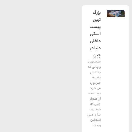
بزرگ
ترین
پیست
اسکی
داخلی
دنیا در
چین
جدیدترین
وارداتی که
به شکل
برف به
چین وارد
می شود
برف است،
آن هم از
جایی که
خود برف
ندارد: دبی.
البته این
واردات