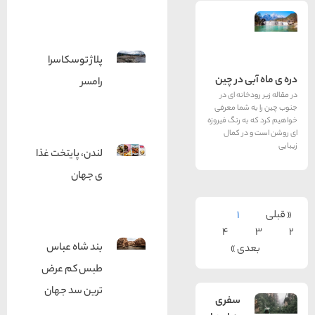
پلاژ توسکاسرا
 در چین
رامسر
نه ای در
شما معرفی
 رنگ فیروزه
ر کمال
لندن، پایتخت غذا
ی جهان
1
4
بند شاه عباس
ی »
طبس كم عرض
ترین سد جهان
سفری