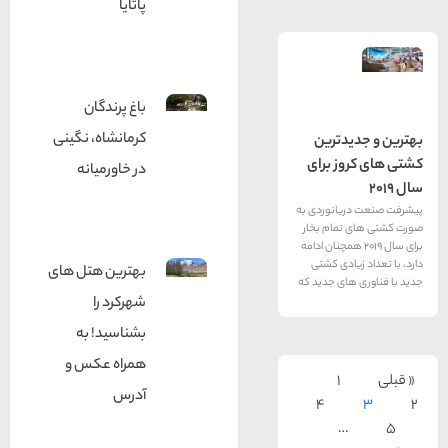
پاتایا
باغ پرندگان
کرمانشاه، نگینی
دترین
ز برای
در خاورمیانه
یانوردی به
تمام بخار
ال 2019 همچنان ادامه
ادی کشتی
بهترین هتل های
ای جدید که
شهرکرد را
بشناسید! به
همراه عکس و
1
آدرس
4
…