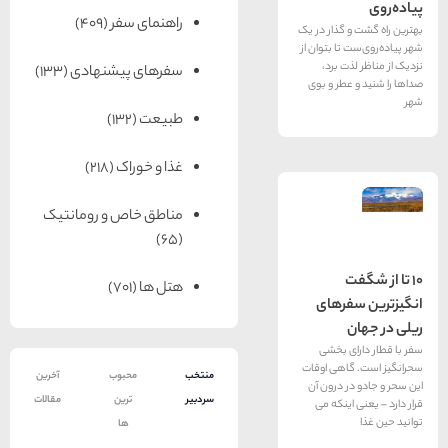
راهنمای سفر
(409)
 گذار در یک
تا بتوان از
ت برد،
سفرهای پیشنهادی
(133)
عطر و بوی
طبیعت
(132)
غذا و خوراک
(218)
مناطق خاص و رومانتیک
(65)
هتل ها
(701)
فرهای
ی بخشی
اهی اوقات
منتخب
محبوب
آخرین
ر درون آن
سردبیر
ترین
مقالات
اینكه می
ها