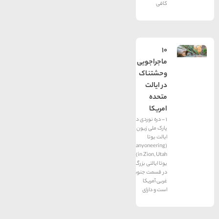
کافی
10
ماجراجویی
وحشتناک
در ایالت
متحده
امریکا
1 – دره نوردی در
پارک ملی زیون،
ایالت یوتا
(Canyoneering
in Zion, Utah)
یوتا ایالتی بزرگ
در قسمت جنوب
غربی آمریکا
است و دارای