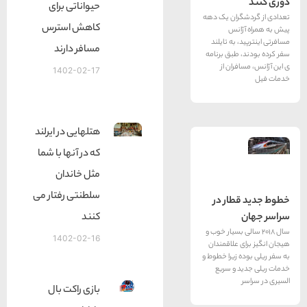
حیواناتی برای
ران یک دهه
کاهش استرس
انس
به تایلند
مسافر دارند
طبق برنامه
ران از
1402-02-17
هتلهایی در ایرلند
که در آنها با شما
مثل خاندان
سلطنتی رفتار می
ار در
کنند
الی بسیار خوب و
1402-02-16
 علاقمندان
 زیرا خطوط و
 و سریع
بازی راکت بال