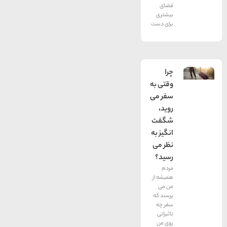
فضای
بیشتری
برای دست
چرا
وقتی به
سفر می
روید،
شگفت
انگیز به
نظر می
رسید؟
مردم
همیشه از
من می
پرسند که
سفر چه
تاثیراتی
روی من