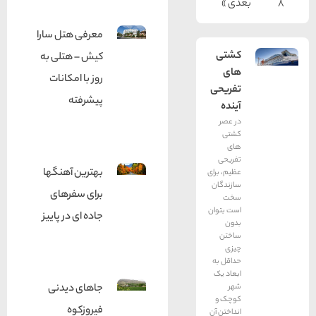
عدی »
معرفی هتل سارا
کشتی
کیش – هتلی به
های
روز با امکانات
تفریحی
پیشرفته
آینده
در عصر
کشتی
های
تفریحی
بهترین آهنگها
عظیم، برای
سازندگان
برای سفرهای
سخت
است بتوان
جاده ای در پاییز
بدون
ساختن
چیزی
حداقل به
ابعاد یک
جاهای دیدنی
شهر
کوچک و
فیروزکوه
انداختن آن