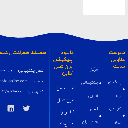
های
یزد
دانلود
همیشه همراهتان هستیم
اپلیکیشن
ایران هتل
مرکز
تلفن پشتیبانی:
05191005105
آنلاین
ایمیل:
supply@iranhotelonline.com
پشتیبانی
اپلیکیشن
کد پستی:
1917754328
آنلاین
ایران هتل
استان
آنلاین را
های ایران
دانلود کنید