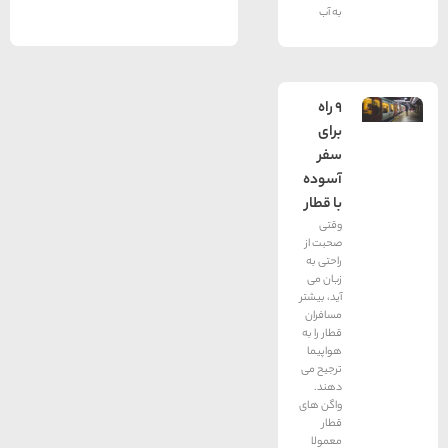
به آب
۹ راه
برای
سفر
آسوده
با قطار
وقتی
صحبت از
راحتی به
زبان می
آید، بیشتر
مسافران
قطار را به
هواپیما
ترجیح می
دهند.
واگن های
قطار
معمولا