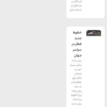
این آژانس،
مسافران از
خدمات فیل
خطوط
جدید
قطار در
سراسر
جهان
سال 2018
سالی بسیار
خوب و
هیجان
انگیز برای
علاقمندان
به سفر
ریلی بوده
زیرا خطوط
و خدمات
ریلی جدید