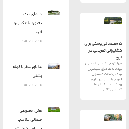
جاهای دیدنی
بجنورد با عکس و
آدرس
1402-02-16
یستی برای
یحی در
ی تفریحی در
مزایای سفر با کوله
 سریعترین
یرانی
پشتی
ا دارای
ال های
1402-02-16
هتل خضوعی،
فضائی مناسب