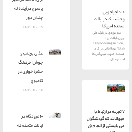
برای اقامت در شهر
یاسوج در آینده نه
چندان دور
یالت
1402-02-15
پارک ملی
(Canyon
ی بزرگ در
غذای پرجنب و
 آمریکا
جوش؛ فرهنگ
حشره خواری در
کامبوج
1402-02-16
باط با
10 فرودگاه در
گردشگران
ایالات متحده که
انجام آن