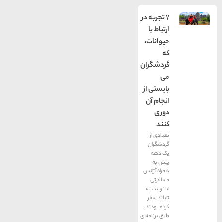
7 تجربه در
ارتباط با
حیوانات،
که
گردشگران
می
بایستی از
انجام آن
دوری
کنند
تعدادی از
گردشگران
یک دهه
پیش به
همراه آژانس
مسافرتی
اینترپید، به
تایلند سفر
کرده بودند،
طبق برنامه ی