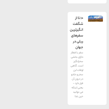
10 تا از
شگفت
انگيزترين
سفرهای
ريلی در
جهان
سفر با قطار
دارای بخشی
سحرانگیز
است. گاهی
اوقات این
سحر و جادو
در درون آن
قرار دارد –
یعنی اینكه
می توانید
حین غذا