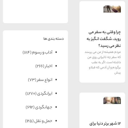
های
رزرو
رزرو
های
های
اصفهان
هتل
تبریز
هتل
مشهد
های
های
قشم
یزد
سفر می
دسته بندی ها
نگیز به
آداب و رسوم
(184)
ن می پرسند
تی روی من
به عقب
اخبار
(266)
که قبلا و
انواع سفر
(73)
ایرانگردی
(1,270)
جهانگردی
(692)
حمل و نقل
(125)
یا برای