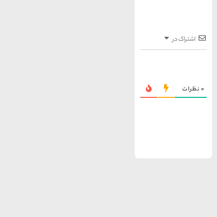
ها
سرزمین موج های آبی
مشهد
1404-03-15
شهر چادگان اصفهان
1403-06-13
15 غذای کره ای
خوشمزه
1402-02-14
معرفی بکرترین