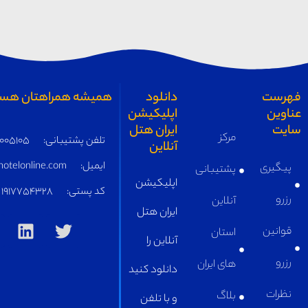
همیشه همراهتان هستیم
تلفن پشتیبانی:
05191005105
ایمیل:
supply@iranhotelonline.com
کد پستی:
1917754328