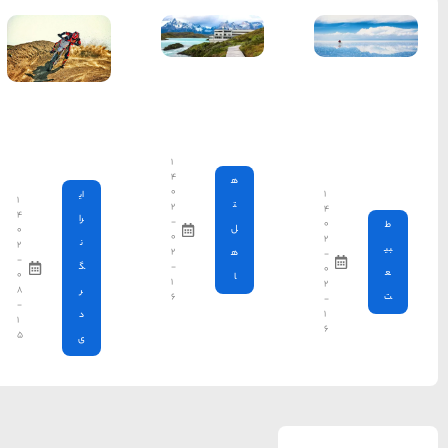
راهنمای سفر
(409)
سفرهای پیشنهادی
(133)
پیست های
طبیعت
(132)
موتور سواری
تهران
۱
غذا و خوراک
(218)
۴
۰
ای
۱
۲
مناطق خاص و رومانتیک
۴
را
-
۰
(65)
۰
ن
۲
۲
-
-
گ
۰
۱
هتل ها
(701)
۸
ر
۶
-
د
۱
۵
ی
[search_hotel]
محبوب
آخرین
منتخب
ترین
مقالات
سردبیر