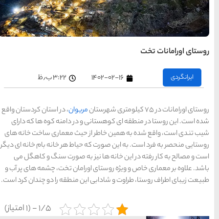
های
تهران
راهنمای
سفر به
کیش
کیش
رزرو
هتل
۳:۲۲ ب٫ظ
های
کیش
ریوان
، در استان کردستان واقع
 در دامنه کوه ها که دارای
راهنمای
سفر به
 حیث معماری ساخت خانه های
شیراز
شیراز
یاط هر خانه بام خانه ای دیگر
رزرو
هتل
ز به صورت سنگ و کاهگل می
های
شیراز
رامان تخت، چشمه های پر آب و
ن منطقه را دو چندان کرد است.
راهنمای
راهنمای
راهنمای
سفر به
سفر به
سفر به
راهنمای
تبریز
مشهد
راهنمای
اصفهان
تبریز
مشهد
اصفهان
سفر به
سفر به
1/5 - (1 امتیاز)
قشم
یزد
رزرو
رزرو
قشم
یزد
رزرو هتل
هتل
هتل