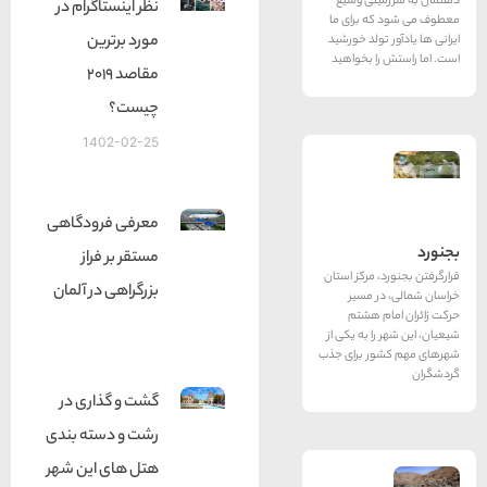
نی وسیع
نظر اینستاگرام در
ه برای ما
مورد برترین
تولد خورشید
ا بخواهید
مقاصد 2019
چیست؟
1402-02-25
معرفی فرودگاهی
مستقر بر فراز
 مرکز استان
بزرگراهی در آلمان
 مسیر
م هشتم
ا به یکی از
ر برای جذب
گشت و گذاری در
رشت و دسته بندی
هتل های این شهر