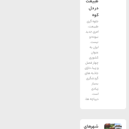
طبیعت
در دل
کوه
جلوه گری
طبیعت،
امری جدید
نبوده و
نیست.
ایران به
عنوان
کشوری
چهار فصل
و زیبا، دارای
جاذبه های
گردشگری
بسیار
زیادی
است.
دریاچه ها،
شهرهای