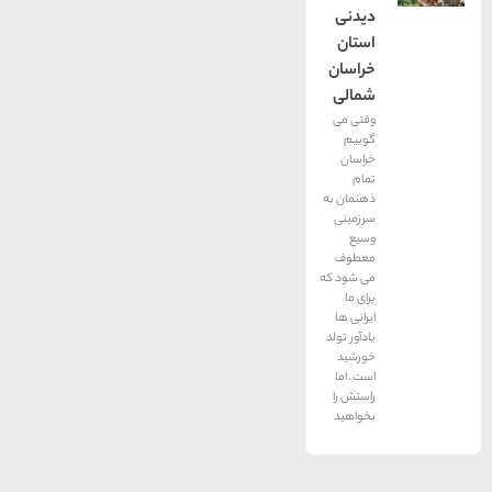
دیدنی
استان
خراسان
شمالی
وقتی می
گوییم
خراسان
تمام
ذهنمان به
سرزمینی
وسیع
معطوف
می شود که
برای ما
ایرانی ها
یادآور تولد
خورشید
است. اما
راستش را
بخواهید