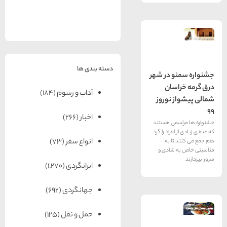
های
رزرو
رزرو
های
های
اصفهان
هتل
تبریز
هتل
مشهد
های
های
قشم
یزد
دسته بندی ها
و در شهر
سان
آداب و رسوم
(184)
 نوروز
اخبار
(266)
سمی هستند
فراد را گرد
انواع سفر
(73)
تا به
 شادی و
ایرانگردی
(1,270)
جهانگردی
(692)
حمل و نقل
(125)