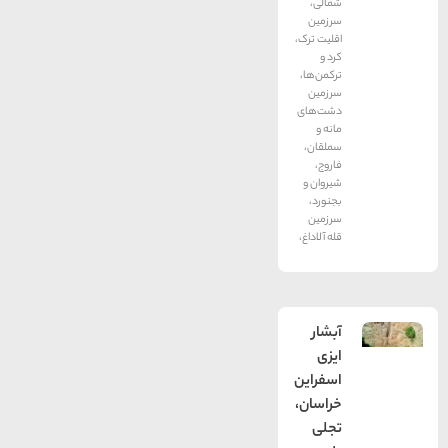
شمالی،
سرزمین
اقلیت ترک،
کرد و
ترکمن‌ها،
سرزمین
دشت‌های
مانه و
سملقان،
فاروج،
شیروان و
بجنورد،
سرزمین
قله آلاداغ،
آبشار
ایزی
اسفراین
خراسان،
تجلی