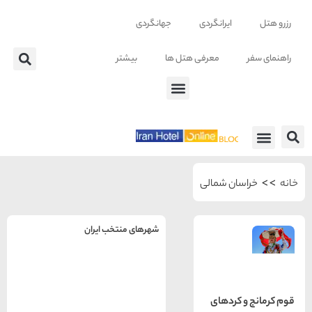
ایرانگردی
جهانگردی
معرفی هتل ها
بیشتر
 ها
سان شمالی
شهرهای منتخب ایران
راهنمای
سفر به
تهران
تهران
 کردهای
رزرو
هتل