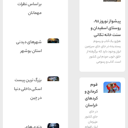
بر اساس نظرات
مهمانان
پیشواز نوروز 98،
ان و
انی
رسوم
شهرهای دیدنی
جای سرزمین
استان بوشهر
 برگرفته از
ین کشور
می
بزرگ ترین پیست
قوم
اسکی داخلی دنیا
کرمانج و
در چین
کردهای
خراسان
در جای
جای کشور
عزیزمان
دزدی های
ایران اقوام