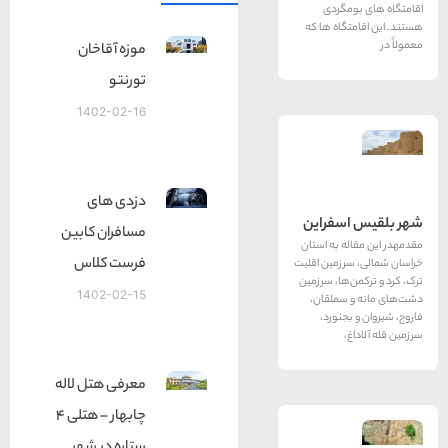
مگردی
گاه ها که
موزه آقاخان
تورنتو
1402-02-16
دزدی های
سفراین
مسافران کابین
ه به استان
فرست کلاس
رزمین اقلیت
‌ها، سرزمین
1402-02-15
سملقان،
جنورد،
،
معرفی هتل لاله
چابهار – هتلی 4