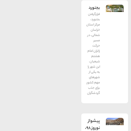
بجنورد
قرارگرفتن
بجنورد،
مرکز استان
خراسان
شمالی، در
مسیر
حرکت
زائران امام
هشتم
شیعیان،
این شهر را
به یکی از
شهرهای
مهم کشور
برای جذب
گردشگران
پیشواز
نوروز 98،