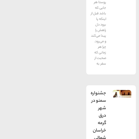
روستا هر
جایی که
باشد قبل از
اینکه‌ پا
برود دل
راهش را
پیدا می‌کند
و می‌رود.
چرا هر
زمانی که
صحبت از
سفر به
جشنواره
سمنو در
شهر
درق
گرمه
خراسان
شمالی