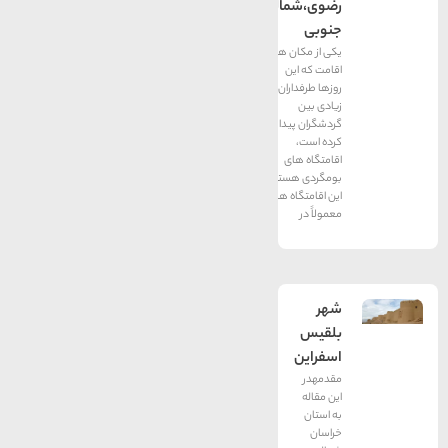
رضوی،شمالی،
جنوبی
یکی از مکان های
اقامت که این
روزها طرفداران
زیادی بین
گردشگران پیدا
کرده است،
اقامتگاه های
بومگردی هستند.
این اقامتگاه ها که
معمولاً در
شهر
بلقیس
اسفراین
مقدمهدر
این مقاله
به استان
خراسان