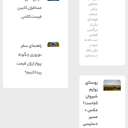
مختلفی
مسافران کابین
ساکن
شده‌اند.
فرست کلاس
قوم کرد
یکی از
بزرگترین
اقوامی
است که نه
تنها در
راهنمای سفر
ایران بلکه
نوروزی چگونه
در بسیاری
پرواز ارزان قیمت
پیدا کنیم؟
روستای
زوارم
شیروان
کجاست؟
عکس +
مسیر
دسترسی