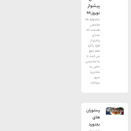
پیشواز
نوروز 99
جشنواره ها
مراسمی
هستند که
عده ی
زیادی از
افراد را گرد
هم جمع
می کنند تا
به مناسبتی
خاص به
شادی و
سرور
بپردازند
رستوران
های
بجنورد
شهرستان