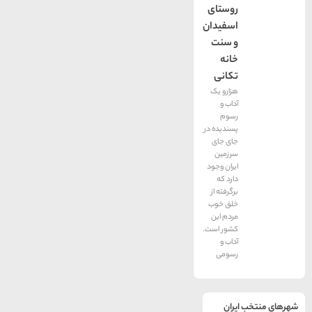
روستای
اسفیدان
و سنت
خانه
تکانی
هزارو یک
آداب و
رسوم
پسندیده در
جای جای
سرزمین
ایران وجود
دارد که
برگرفته از
خلق خوب
مردم این
کشور است.
آداب و
رسومی
یران