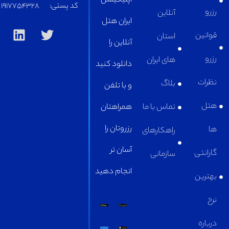
اپلیکیشن
کد پستی:
1917754328
آنلاین
ایران هتل
استان
آنلاین را
های ایران
دانلود کنید
بلاگ
و با تلفن
تماس با ما
همراهتان
رزروتان را
راهکارهای
آسان تر
سازمانی
انجام دهید