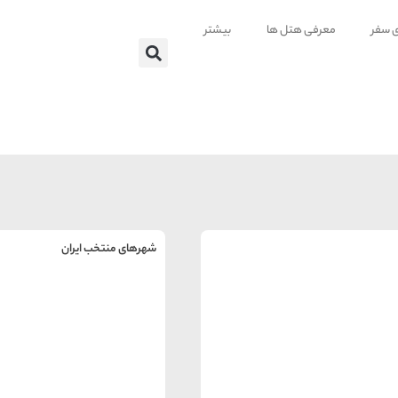
ی سفر
معرفی هتل ها
بیشتر
شهرهای منتخب ایران
راهنمای
سفر به
تهران
تهران
رزرو
هتل
های
تهران