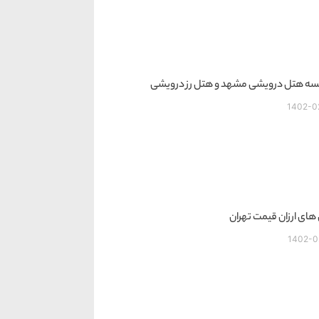
سه هتل درویشی مشهد و هتل رز درویشی
1402-0
های ارزان قیمت تهران
1402-0