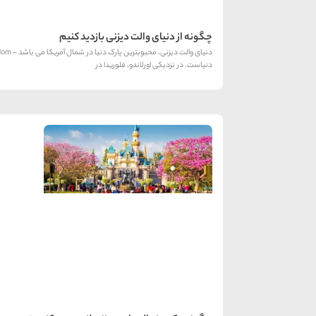
چگونه از دنیای والت دیزنی بازدید کنیم
دنیاست. در نزدیکی اورلاندو٬ فلوریدا در