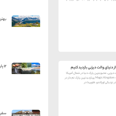
بهتر
12 پارک ملی زیبای ویتنام
 دنیای والت دیزنی بازدید کنیم
دنیای والت دیزنی٬ محبوبترین پارک دنیا در شمال آمریکا
می باشد – Magic Kingdom پربازدیدترین پارک تم دار در
یکی اورلاندو٬ فلوریدا در
سفر ش