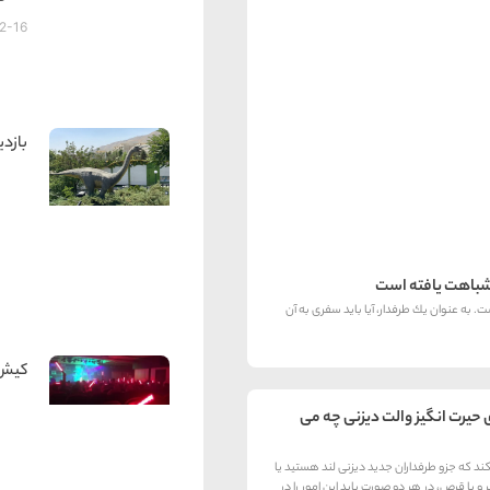
2-16
بازدی
 شباهت یافته است
 به عنوان یك طرفدار، آیا باید سفری به آن
کیش 
 حیرت انگیز والت دیزنی چه می
ند که جزو طرفداران جدید دیزنی لند هستید یا
 و پا قرص، در هر دو صورت باید این امور را در