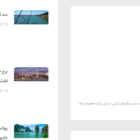
سد گ
2-16
افتت
2-16
ست جز سرگرم‌کنندگی. در این پارک همچنان که
پوکت
خانو