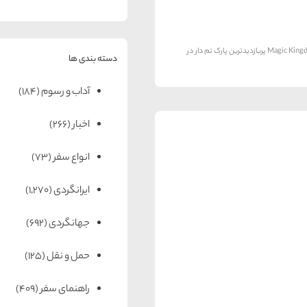
دنیای والت دیزنی٬ محبوبترین پارک دنیا در شمال آمریکا می باشد – Magic Kingdom پربازدیدترین پارک تم دار در
دسته بندی ها
آداب و رسوم
(184)
اخبار
(266)
انواع سفر
(73)
ایرانگردی
(1,270)
جهانگردی
(692)
حمل و نقل
(125)
راهنمای سفر
(409)