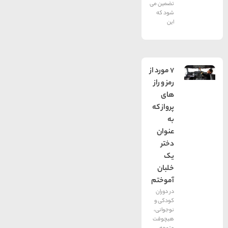
تضمین می
شود که
این
7 مورد از
رمز و راز
های
پرواز که
به
عنوان
دختر
یک
خلبان
آموختم
در دوران
کودکی و
نوجوانی،
هیچوقت