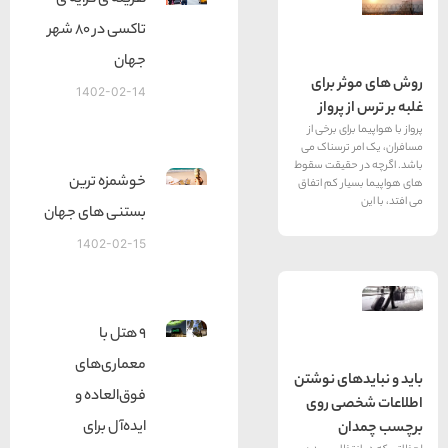
هزینه ی کرایه ی
تاکسی در 80 شهر
جهان
 برای
1402-02-14
پرواز
ای برخی از
 ترسناک می
حقیقت سقوط
خوشمزه ترین
ر کم اتفاق
بستنی های جهان
1402-02-15
9 هتل با
معماری‌های
های نوشتن
فوق‌العاده و
صی روی
ایده‌آل برای
ن