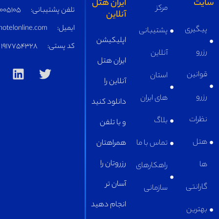
ایران هتل
مرکز
تلفن پشتیبانی:
05191005105
آنلاین
ایمیل:
supply@iranhotelonline.com
پشتیبانی
اپلیکیشن
کد پستی:
1917754328
آنلاین
ایران هتل
استان
آنلاین را
های ایران
دانلود کنید
بلاگ
و با تلفن
تماس با ما
همراهتان
رزروتان را
راهکارهای
آسان تر
سازمانی
انجام دهید