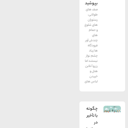
بپوشید
صف های
طولانی،
رستوران
های شلوغ
و حمام
های
چندش آور
فرودگاه
ها زیاد
چشم نواز
نیستند اما
رزرو آنلاین
هتل و
خریدن
لباس های
چگونه
با تأخیر
در