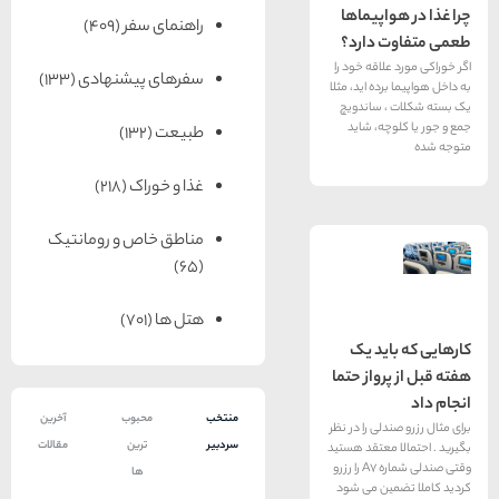
اپیماها
راهنمای سفر
(409)
 دارد؟
لاقه خود را
سفرهای پیشنهادی
(133)
ده اید، مثلا
 ساندویچ
چه، شاید
طبیعت
(132)
غذا و خوراک
(218)
مناطق خاص و رومانتیک
(65)
هتل ها
(701)
ید یک
رواز حتما
منتخب
محبوب
آخرین
لی را در نظر
سردبیر
ترین
مقالات
 معتقد هستید
وقتی صندلی شماره A7 را رزرو
ها
ین می شود