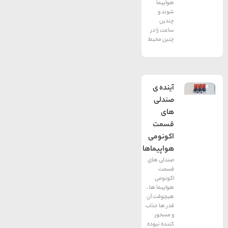
هواپیما
شوند و
چندین
ساعت را در
چنین محیط
آینده ی
صندلی
های
قسمت
اکونومی
هواپیماها
صندلی های
قسمت
اکونومی
هواپیما ها ،
هیچوقت آن
قدر ها جذاب
و مسحور
کننده نبوده