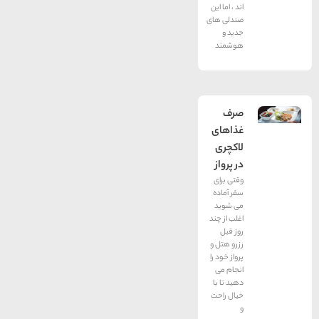
اند ، اما این
صندلی های
جدید و
هوشمند
صرف
غذاهای
لاکچری
در پرواز
وقتی برای
سفر آماده
می شوید
اغلب از چند
روز قبل
رزرو هتل و
پرواز خود را
انجام می
دهید تا با
خیال راحت
و