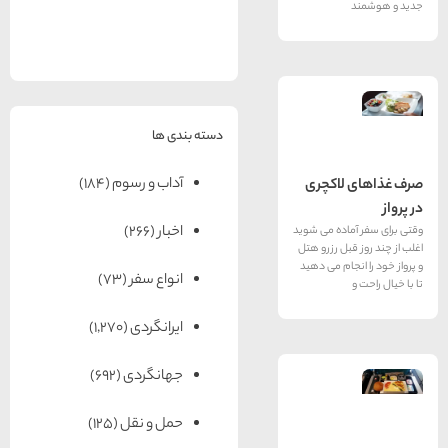
های
رزرو
رزرو
های
های
اصفهان
هتل
تبریز
هتل
مشهد
های
های
قشم
یزد
دسته بندی ها
آداب و رسوم
(184)
لاکچری
اخبار
(266)
اده می شوید
بل رزرو هتل
جام می دهید
انواع سفر
(73)
ایرانگردی
(1,270)
جهانگردی
(692)
حمل و نقل
(125)