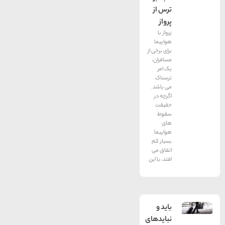
ترس از
پرواز
پرواز با
هواپیما
برای برخی از
مسافران،
یک امر
ترسناک
می باشد.
اگرچه در
حقیقت
سقوط
های
هواپیما
بسیار کم
اتفاق می
افتد، با این
باید و
نبایدهای