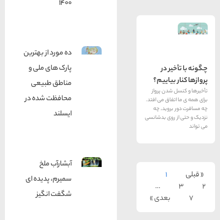
1400
ده مورد از بهترین
پارک های ملی و
 در
یاییم؟
مناطق طبیعی
دن پرواز
محافظت شده در
اق می افتد.
چه مسافرت دور بروید٬ چه
ایسلند
روی بدشانسی
آبشارآب ملخ
1
سمیرم، پدیده ای
…
شگفت انگیز
بعدی »