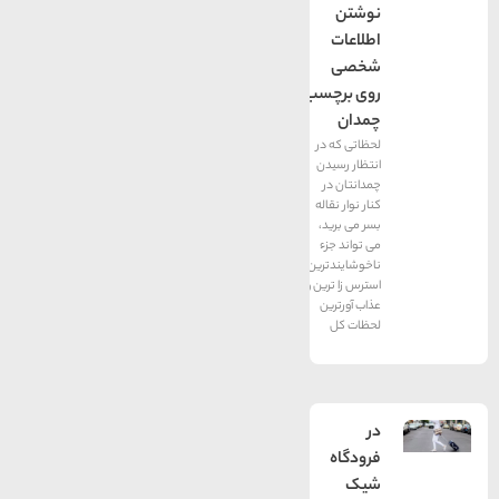
نوشتن
اطلاعات
شخصی
روی برچسب
چمدان
لحظاتی که در
انتظار رسیدن
چمدانتان در
کنار نوار نقاله
بسر می برید،
می تواند جزء
ناخوشایندترین،
استرس زا ترین و
عذاب آورترین
لحظات کل
در
فرودگاه
شیک