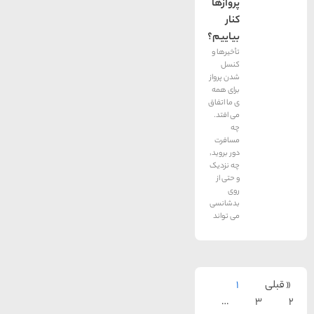
پروازها
کنار
بیاییم؟
تأخیرها و
کنسل
شدن پرواز
برای همه
ی ما اتفاق
می افتد.
چه
مسافرت
دور بروید٬
چه نزدیک
و حتی از
روی
بدشانسی
می تواند
1
…