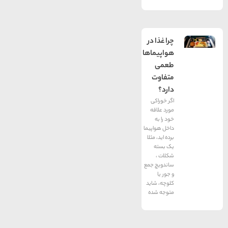
چرا غذا در
هواپیماها
طعمی
متفاوت
دارد؟
اگر خوراکی
مورد علاقه
خود را به
داخل هواپیما
برده اید، مثلا
یک بسته
شکلات ،
ساندویچ جمع
و جور یا
کلوچه، شاید
متوجه شده