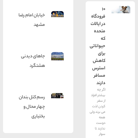
10
خیابان امام رضا
فرودگاه
در ایالات
مشهد
متحده
که
حیواناتی
برای
جاهای دیدنی
کاهش
هشتگرد
استرس
مسافر
دارند
اگر چه
بیشتر افراد
رسم کتل بندان
از سفر
چهار محال و
کردن لذت
می برند ولی
بختیاری
همه
دوست
ندارند تا
سوار