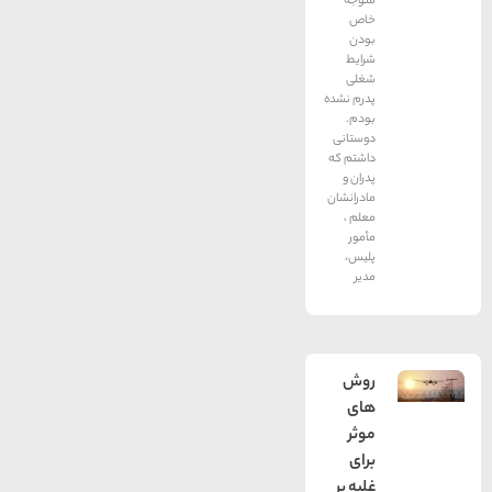
متوجه
خاص
بودن
شرایط
شغلی
پدرم نشده
بودم.
دوستانی
داشتم که
پدران و
مادرانشان
معلم ،
مأمور
پلیس،
مدیر
روش
های
موثر
برای
غلبه بر