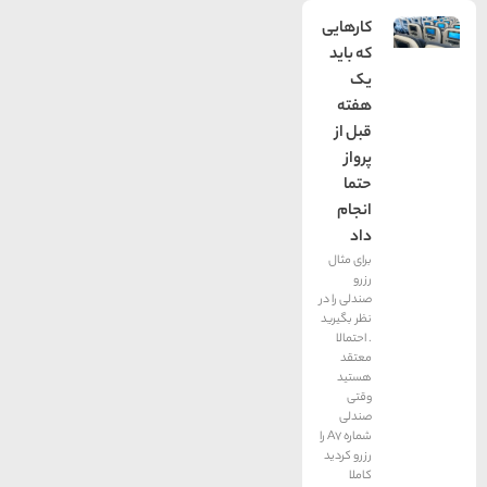
کارهایی
که باید
یک
هفته
قبل از
پرواز
حتما
انجام
داد
برای مثال
رزرو
صندلی را در
نظر بگیرید
. احتمالا
معتقد
هستید
وقتی
صندلی
شماره A7 را
رزرو کردید
کاملا