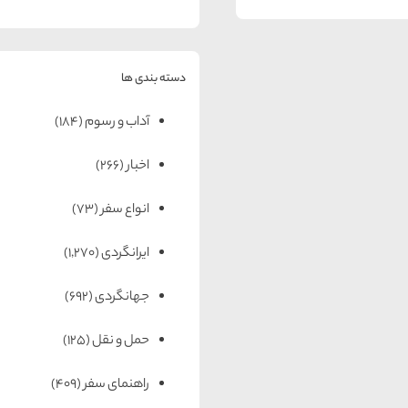
دسته بندی ها
آداب و رسوم
(184)
اخبار
(266)
انواع سفر
(73)
ایرانگردی
(1,270)
جهانگردی
(692)
حمل و نقل
(125)
راهنمای سفر
(409)