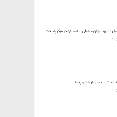
ل مشهد تهران – هتلی سه ستاره در مرکز پایتخت
14
نباید های حمل بار با هواپیما
14