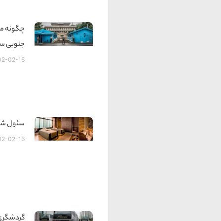
چگونه می
جنوبی سف
02-02-16
سئول شهر
02-02-16
گردشگری