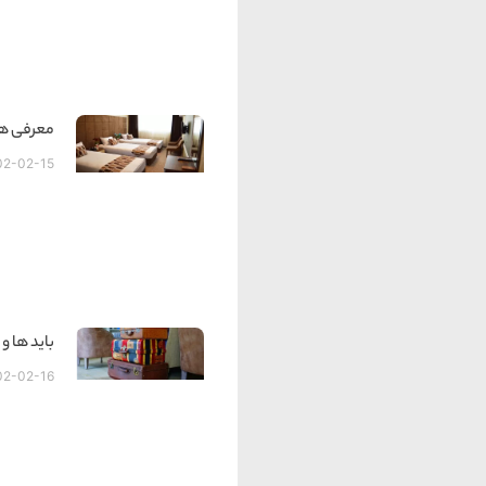
معرفی هت
02-02-15
باید ها و 
02-02-16