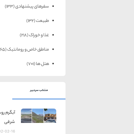
سفرهای پیشنهادی
(133)
طبیعت
(132)
غذا و خوراک
(218)
مناطق خاص و رومانتیک
(65)
هتل ها
(701)
منتخب سردبیر
آبگرم روس
شرقی
02-02-16