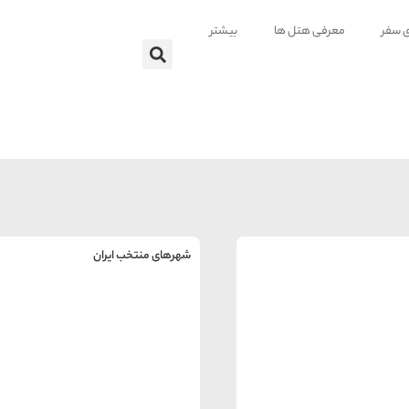
ی سفر
معرفی هتل ها
بیشتر
شهرهای منتخب ایران
راهنمای
سفر به
تهران
تهران
رزرو
هتل
های
تهران