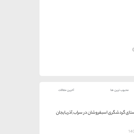
محبوب ترین ها
آخرین مقالات
تای گردشگری اسبفروشان در سراب ِ آذربایجان
14