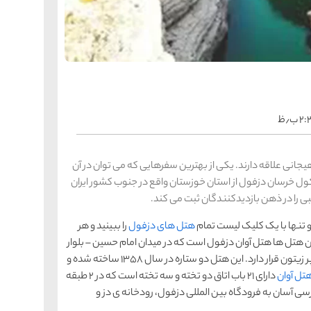
را
س
ک
کی
ه
ه
ک
 ب٫ظ
را
س
شیر
جانی علاقه دارند. یکی از بهترین سفرهایی که می توان در آن
ر
ول خرسان دزفول از استان خوزستان واقع در جنوب کشور ایران
ه
ه
شی
ی را در ذهن بازدیدکنندگان ثبت می کند.
و تنها با یک کلیک لیست تمام
هتل های دزفول
را ببینید و هر
این هتل ها هتل آوان دزفول است که در میدان امام حسین – بلوار
را
س
پانزده خرداد – بین خیابان پست و همت – رو به روی هایپر زیتون قرار دارد. این هتل دو ستاره در سال 1358 ساخته شده و
ق
قش
تل آوان
دارای 21 باب اتاق دو تخته و سه تخته است که در 2 طبقه
ه
رسی آسان به فرودگاه بین المللی دزفول، رودخانه ی دز و
ه
ق