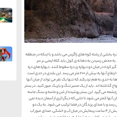
دره بخشی از رشته کوه های زاگرس می باشد و با اینکه در منطقه
ت. به محض رسیدن به دهانه ی کول باید کلاه ایمنی بر سر
یر کرده در میان دو دیواره ی دره سقوط کنند. دیواره های دره
که شما را از دو طرف در بر گرفته بسیار بلندند به طوری که ارتفاع آنها به بیش از 200 متر می رسد. این بلندی در حدی است
 ها به حدی به هم نزدیکند که تنها یک نفر می تواند از میان آنها
اح گذاشته اند. باید از یک مسیر تنگ و باریک عبور کنید. در بستر
رچشمه می گیرد. این بستر پوشیده از شن و ماسه و سنگ ماسه
ان آنها کمتر می شود تا جایی که دیگر اثری از آسمان دیده نمی
 رسد و با صدای پرندگان در فضا ترکیب می شود. به یک دو
راهی می رسید، باید راه سمت راست را در پیش بگیرید. بیش از 4 ساعت پیمایش در میان آب و خشکی، صدای عبور آب