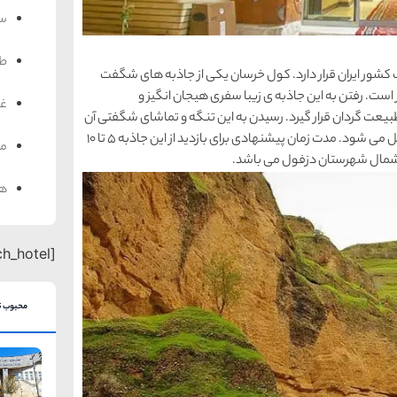
سف
ط
شور ایران قرار دارد. کول خرسان یکی از جاذبه های شگفت
ست. رفتن به این جاذبه ی زیبا سفری هیجان انگیز و
غذ
طبیعت گردان قرار گیرد. رسیدن به این تنگه و تماشای شگفتی آن
سختی هایی دارد که تنها توسط شیفتگان طبیعت تحمل می شود. مدت زمان پیشنهادی برای بازدید از این جاذبه 5 تا 10
من
هت
[search_hotel]
محبوب ت