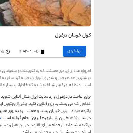
کول خرسان دزفول
ایرانگردی
۱۴۰۲-۰۲-۱۶
۲:۳۵
امروزه عده ی زیادی هستند که به تفریحات و سفرهای هی
بیشترین حد هیجان و شور و شوق را تجربه کرد سفر به ک
است. منطقه ای کمتر شناخته شده که خاطرات بسیار جالب
برای اقامت در دزفول وارد سایت ایران هتل آنلاین شوید 
کدام را که می پسندید رزرو آنلاین کنید. یکی از بهترین 
در سال 1396 آخرین بازسازی ها بر آن انجام گرفته است.
ه
پراکنده شده اند. از جمله مزایای اقامت در این هتل، دست
استادیوم ورزشی شهید مجدیان می باشد.