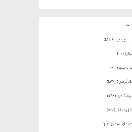
 ها
اب و رسوم
(184)
بار
(266)
واع سفر
(73)
رانگردی
(1,270)
انگردی
(692)
ل و نقل
(125)
هنمای سفر
(409)