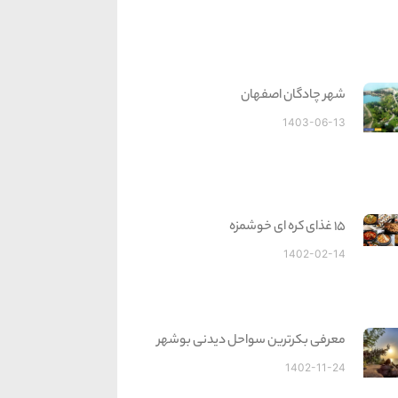
شهر چادگان اصفهان
1403-06-13
15 غذای کره ای خوشمزه
1402-02-14
معرفی بکرترین سواحل دیدنی بوشهر
1402-11-24