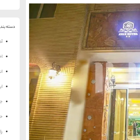
دسته بندی
آد
اخ
ان
ای
جه
حم
را