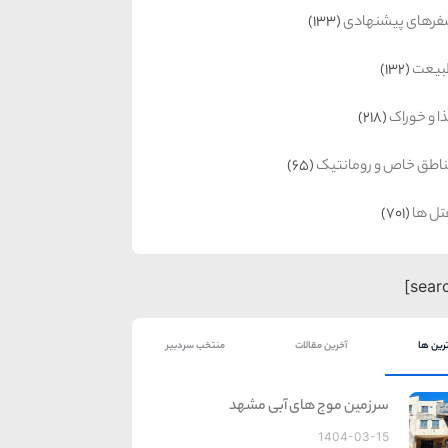
رهای پیشنهادی
(133)
بیعت
(132)
ا و خوراک
(218)
اطق خاص و رومانتیک
(65)
ل ها
(701)
رین ها
آخرین مقالات
منتخب سردبیر
سرزمین موج های آبی مشهد
1404-03-15