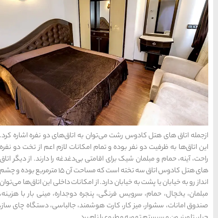
معرفی بکرترین
سواحل دیدنی بوشهر
1402-11-24
خلیج عربی یا خلیج
فارس؟
1402-12-20
قوم کرمانج و کردهای
خراسان
 اتاق‌های دو نفره اشاره کرد.
کانات لازم اعم از تخت دو نفره
1402-09-22
ی‌دغدغه را دارند. از دیگر اتاق
‌های هتل کادوس اتاق سه تخته است که مساحت آن ۱۵ مترمربع بوده و چشم
سرزمین موج های آبی
مکانات داخلی این اتاق‌ها می‌توان
مشهد
 دوجداره، مینی بار با هزینه،
ند، جالباسی، دستگاه چای ساز،