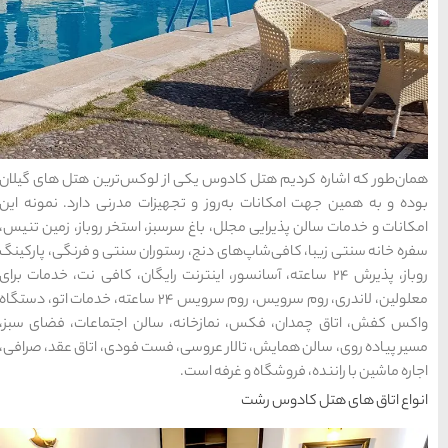
محبوب
آخرین
منتخب
ترین
مقالات
سردبیر
ها
سرزمین موج های آبی
مشهد
1404-03-15
از لوکس‌ترین هتل‌ های گیلان
هیزات مدرنی دارد. نمونه این
سبز، استخر روباز، زمین تنیس،
شهر چادگان اصفهان
ستوران سنتی و فرنگی، پارکینگ
1403-06-13
 اینترنت رایگان، کافی نت، خدمات برای
معلولین، لاندری، روم سرویس، روم سرویس ۲۴ ساعته، خدمات اتو، دستگاه
 سالن اجتماعات، فضای سبز،
15 غذای کره ای
، فست فودی، اتاق عقد، صرافی،
خوشمزه
1402-02-14