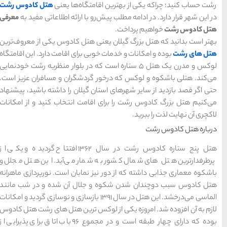
تبریز
مشهد
اصفهان
گاه‌ها یعنی
هتل کادوس رشت
قشم
یزد
رزرو
رزرو
قشم
یزد
رزرو هتل
هتل
هتل
های
ا ارائه اطلاعاتی مفید به
معرفی
رزرو
رزرو
های
های
اصفهان
هتل
تبریز
هتل
مشهد
های
های
قشم
یزد
هتل کادوس یکی از معروف‌ترین
برای اقامت دارد. این اقامتگاه
تاره است که در بلوار منظریه رشت خودنمایی
دشگران و مسافران عزیز است.
دسته بندی ها
یلان را داشته باشید، پیشنهاد
مت انتخاب کنید و از امکانات
آداب و رسوم
(184)
اخبار
(266)
هتل پنج ستاره کادوس رشت در سال ۱۳۶۲ افتتاح گردیده و یکی از
انواع سفر
(73)
مار می‌آید. این هتل مجلل و
مایان است. نورپردازی ماهرانه
ایرانگردی
(1,270)
ال آن شده و در شب‌ مانند
می‌درخشد. این هتل در سال ۱۳۹۱ بازسازی و نوسازی گردید و امکانات
جهانگردی
(692)
 ترین هتل ‌های رشت هتل کادوس
بوده که دارای چهار طبقه است و در مجموع ۹۶ باب اتاق برای پذیرایی از