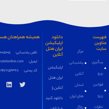
همیشه همراهتان هستیم
تلفن پشتیبانی:
05191005105
ایمیل:
supply@iranhotelonline.com
کد پستی:
1917754328