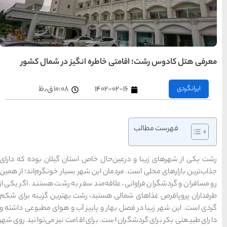
تهران
رزرو
هتل
های
تهران
انگیز در شمال کشور
راهنمای
سفر به
کیش
کیش
رزرو
۱۰:۰۸ ق٫ظ
هتل
های
کیش
راهنمای
سفر به
شیراز
شیراز
 استان گیلان بوده که دارای
رزرو
هر بسیار خونگرم‌اند؛ از همین
هتل
های
شیراز
سفر به رشت هستند. اگر یکی از
 رشت بهترین گزینه برای شکم
ییز آب و هوای مطبوعی داشته و
راهنمای
راهنمای
راهنمای
سفر به
سفر به
 اقامت نیز می‌توانید روی شهر
سفر به
راهنمای
تبریز
مشهد
راهنمای
اصفهان
سفر به
سفر به