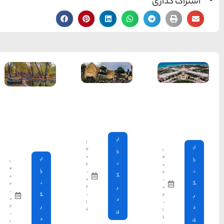
بابا امان
بجنورد،
توقفگاهی
مجهز و دل
انگیز
۱
۴
۰
ای
۱
۲
۴
را
-
۰
۰
ن
۲
۲
-
-
گ
۰
۱
۲
ر
۶
-
د
۱