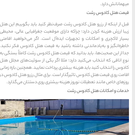
حمل و نقل
(125)
راهنمای سفر
(409)
نظر کنید باید بگوییم این هتل
سفرهای پیشنهادی
(133)
موقعیت جغرافیایی عالی، محیطی
ل است. اگر می‌خواهید اقامتی
طبیعت
(132)
به قیمت هتل کادوس فکر نکنید.
تل کادوس رشت کاملاً بستگی به
غذا و خوراک
(218)
ر یکی از سوئیت‌های مجلل هتل‌
اخت نمایید. همچنین بازه زمانی
مناطق خاص و رومانتیک
 برای مثال رزرو هتل کادوس در
(65)
تری روی دستتان می‌گذارد.
هتل ها
(701)
[search_hotel]