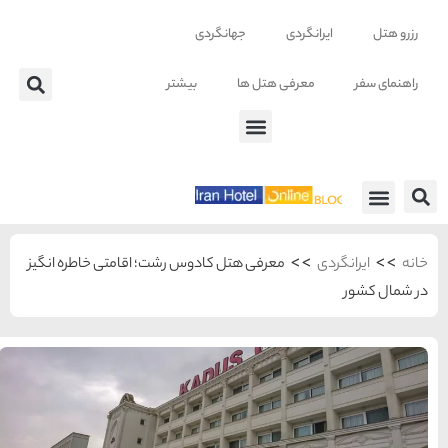
تر
شت؛ اقامتی خاطره انگیز
شهرهای منتخب ایران
راهنمای
سفر به
تهران