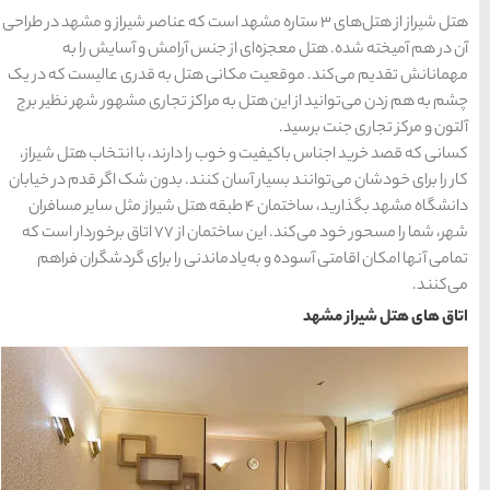
ه مشهد است که عناصر شیراز و مشهد در طراحی
راهنمای سفر
(409)
 آرامش و آسایش را به
تل به قدری عالیست که در یک
سفرهای پیشنهادی
(133)
کز تجاری مشهور شهر نظیر برج
طبیعت
(132)
دارند، با انتخاب هتل شیراز،
ند. بدون شک اگر قدم در خیابان
غذا و خوراک
(218)
گذارید، ساختمان ۴ طبقه‌ هتل شیراز مثل سایر مسافران
شهر، شما را مسحور خود می‌کند. این ساختمان از ۷۷ اتاق برخوردار است که
مناطق خاص و رومانتیک
نی را برای گردشگران فراهم
(65)
هتل ها
(701)
[search_hotel]
محبوب
آخرین
منتخب
ترین
مقالات
سردبیر