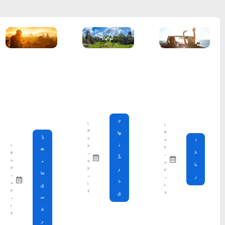
چگونه بدون
اینکه
احساس
تنهایی
کنیم، به
تنهایی سفر
کنیم؟
۱
۴
را
۰
۱
۲
ه
۴
-
۰
۰
ن
۲
۲
ما
-
-
۰
۱
ی
۲
۶
س
-
۱
ف
۶
ر