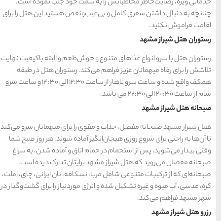
سمت خود جلب نموده ‌است.
های
رزرو
رزرو
های
های
اصفهان
هتل
تبریز
هتل
مشهد
‌ونقص هستید این هتل را برای
های
های
قشم
یزد
وش‌طعم و البته باکیفیت نهایت
دسته بندی ها
کند. رستوران هتل در طبقه
همکف واقع شده و ساعت سرو ناهار از ساعت 12:30 الی 14:30 و ساعت سرو
آداب و رسوم
(184)
اخبار
(266)
 را برای میهمانان سرو می‌کند
انواع سفر
(73)
ز آماده شوند. هر روز صبح شما
اتاق و آماده شدن، به سراغ
ایرانگردی
(1,270)
رایتان تدارک دیده ‌است.
نسکافه، نان ایرانی، چای، املت،
جهانگردی
(692)
 موردنیاز را برای گشت‌وگذار در
حمل و نقل
(125)