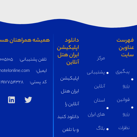
همیشه همراهتان هستیم
تلفن پشتیبانی:
05191005105
ایمیل:
supply@iranhotelonline.com
کد پستی:
1917754328