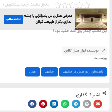
یاز دهید (چپ بیشترین)
رانزلی با چشم
ادامه مطلب
 گیلان
هتل