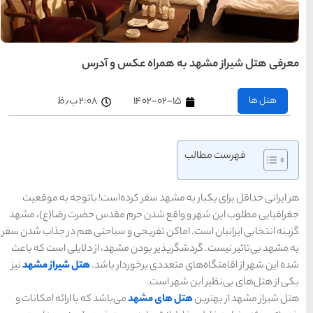
های
تهران
س و آدرس
راهنمای
سفر به
کیش
کیش
۲:۰۸ ب٫ظ
رزرو
هتل
های
کیش
راهنمای
سفر به
شیراز
ده‌است! باتوجه به موقعیت
شیراز
رزرو
م مقدس حضرت رضا(ع)، مشهد
هتل
های
 و سیاحتی هم در جذاب شدن سفر
شیراز
شهد، از دلایلی است که باعث
ار باشد.
هتل شیراز مشهد
نیز
راهنمای
راهنمای
راهنمای
سفر به
سفر به
سفر به
راهنمای
تبریز
مشهد
راهنمای
اصفهان
تبریز
مشهد
اصفهان
سفر به
سفر به
ی‌باشد که با ارائه امکانات و
قشم
یزد
رزرو
رزرو
قشم
یزد
رزرو هتل
هتل
هتل