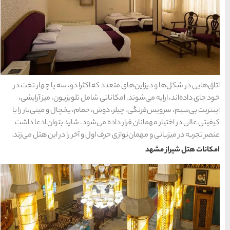
ها
سرزمین موج های آبی
مشهد
1404-03-15
کثرا دو، سه یا چهار تخت در
امل تلویزیون، میز آرایشی،
شهر چادگان اصفهان
ام، یخچال و مینی‌بار را با
1403-06-13
‌شود. شاید بتوان ادعا داشت
و آخر را در این هتل می‌زند.
15 غذای کره ای
خوشمزه
1402-02-14
معرفی بکرترین