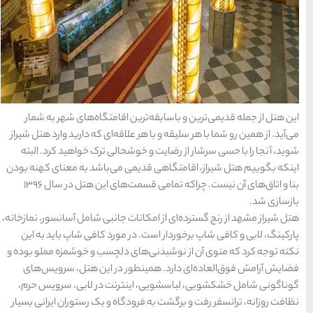
سواحل دیدنی بوشهر
1402-11-24
خلیج عربی یا خلیج
فارس؟
1402-12-20
اقامتگاه‌های شهر به شمار
اقه‌ای که دارید وارد هتل شیراز
الی ترک خواهید کرد. البته
قوم کرمانج و کردهای
 می‌باشد به معنای کهنه بودن
خراسان
بنا و اتاق‌های آن نیست. چراکه تمامی قسمت‌های این هتل در سال ۱۳۹۶
1402-09-22
 جانبی شامل آسانسور، نمازخانه،
سرزمین موج های آبی
مورد کافی شاپ باید به این
مشهد
 دلچسب و خوشمزه مملو بوده و
 در این هتل، سرویس‌های
رنت در لابی، سرویس حرم،
شهر چادگان اصفهان
ه و یک رستوران ایرانی بسیار