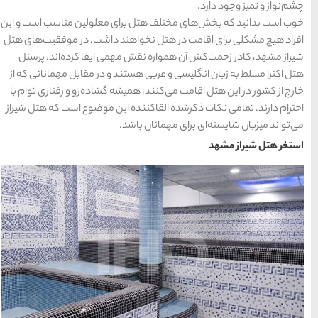
ای معلولین مناسب است و این
هند داشت. در موفقیت‌های هتل
15 غذای کره ای
همی ایفا کرده‌اند. پرسنل
د و در مقابل مهمانانی که از
خوشمزه
شه گشاده‌رو و رفتاری توام با
ه این موضوع است که هتل شیراز
د.
معرفی بکرترین
سواحل دیدنی بوشهر
خلیج عربی یا خلیج
فارس؟
قوم کرمانج و کردهای
خراسان