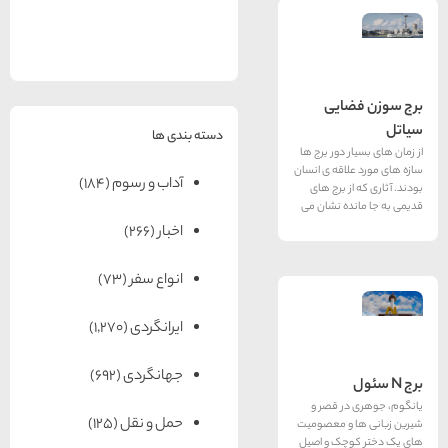
های
رزرو
رزرو
های
های
اصفهان
هتل
تبریز
هتل
مشهد
های
های
قشم
یزد
ایی
دسته بندی ها
 دور برج ها
اقه ی انسان
آداب و رسوم
(184)
ز برج های
ده نشان می
اخبار
(266)
انواع سفر
(73)
ایرانگردی
(1,270)
جهانگردی
(692)
ر قصر و
حمل و نقل
(125)
 و معصومیت
چک و اصیل