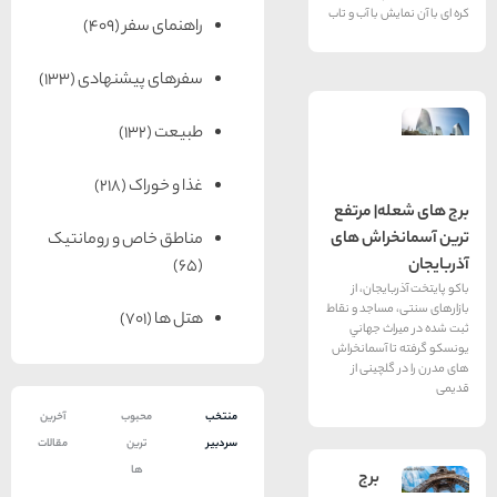
 با آب و تاب
راهنمای سفر
(409)
سفرهای پیشنهادی
(133)
طبیعت
(132)
غذا و خوراک
(218)
| مرتفع
راش های
مناطق خاص و رومانتیک
(65)
جان، از
ساجد و نقاط
هتل ها
(701)
ث جهاني
 آسمانخراش
چینی از
منتخب
محبوب
آخرین
سردبیر
ترین
مقالات
ها
برج