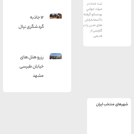
ثبت شده در
ميراث جهاني
يونسکو گرفته
12 جاذبه
تا آسمانخراش
های مدرن را در
گردشگری نپال
گلچینی از
قدیمی
رزرو هتل های
خیابان طبرسی
مشهد
یران