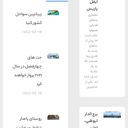
ایفل
پاریس
زیباترین سواحل
معماری
بناهای
کشور کنیا
قدیمی
همواره
1402-02-16
جالب است
اما برخی از
بناهای
جدید به
قدری زیبا
جت های
هستند که
چهارفصل در سال
به یک
جاذبه
۲۰۲۱ پرواز خواهند
تبدیل شده
اند. یکی از
کرد‍
جذابترین
1402-02-16
برج الدار
روستای پامنار
ابوظبی،