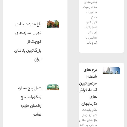
زبانی ها و
معصومیت
های یک
دختر
کوچک و
باغ موزه مینیاتور
اصیل کره
تهران، سازه‌ های
ای با آن
نمایش با
کوچک از
آب و تاب
بزرگ‌‌ترین بناهای
ایران
برج های
شعله|
مرتفع ترین
هتل پنج ستاره
آسمانخراش
های
زیگورات، برج
آذربایجان
رقصان جزیره
باکو پایتخت
قشم
آذربایجان، از
بازارهای سنتی،
مساجد و نقاط