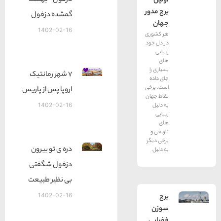
دزفول- بهشت
اولین
برج مدور
گمشده دزفول
جهان
1402-02-16
هر كشوری
در دل خود
زیبایی
های
بسیاری را
7 شهر رمانتیک
جای داده
است. برخی
اروپا پس از پاریس
نقاط جهان
به دلیل
1402-02-16
زیبایی
های
تاریخی و
برخی دیگر
دره ی تو بیرون
به دلیل
دزفول شگفتی
بی نظیر طبیعت
برج
1402-02-16
سوزن
فضایی