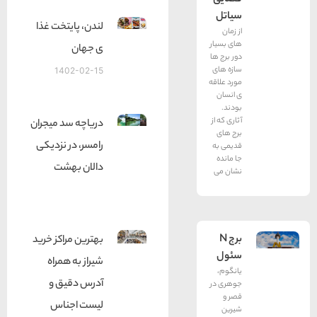
سیاتل
لندن، پایتخت غذا
از زمان
های بسیار
ی جهان
دور برج ها
سازه های
1402-02-15
مورد علاقه
ی انسان
بودند.
آثاری که از
دریاچه سد میجران
برج های
رامسر، در نزدیکی
قدیمی به
جا مانده
دالان بهشت
نشان می
برج N
بهترین مراکز خرید
سئول
شیراز به همراه
یانگوم،
آدرس دقیق و
جوهری در
قصر و
لیست اجناس
شیرین