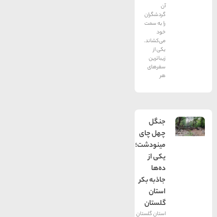
آن
گردشگران
را به سمت
خود
می‌کشاند.
یکی از
زیباترین
سفرهای
هر
جنگل
چهل چای
مینودشت؛
یکی از
ده‌ها
جاذبه بکر
استان
گلستان
استان گلستان