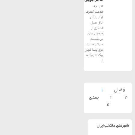
ماجراجویی
تنها چند
قدمت آنطرف
تر از بالکن
اتاق هتل،
لشکری از
میمون های
بی شست
سیاه و سفید،
برای پیدا کردن
برگ های تازه
از
1
بعدی
یران