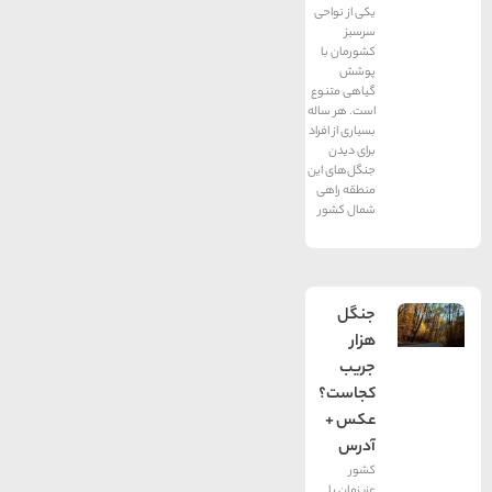
یکی از نواحی
سرسبز
کشورمان با
پوشش
گیاهی متنوع
است. هر ساله
بسیاری از افراد
برای دیدن
جنگل‌های این
منطقه راهی
شمال کشور
جنگل
هزار
جریب
کجاست؟
عکس +
آدرس
کشور
عزیزمان با