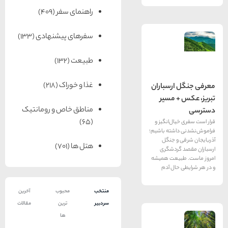
راهنمای سفر
(409)
سفرهای پیشنهادی
(133)
طبیعت
(132)
غذا و خوراک
(218)
رسباران
 مسیر
مناطق خاص و رومانتیک
(65)
ال‌انگیز و
شته باشیم؛
و جنگل
هتل ها
(701)
ردشگری
یعت همیشه
ال آدم
منتخب
محبوب
آخرین
سردبیر
ترین
مقالات
ها