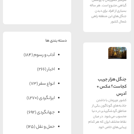
با پوشش
های
رزرو
رزرو
های
های
اصفهان
. هر ساله
هتل
تبریز
هتل
مشهد
های
های
ای دیدن
قشم
یزد
طقه راهی
دسته بندی ها
آداب و رسوم
(184)
اخبار
(266)
ریب
انواع سفر
(73)
س +
ایرانگردی
(1,270)
داشتن
ن یکی از
 در دنیا
جهانگردی
(692)
در میان
 که هر کدام
حمل و نقل
(125)
 خود