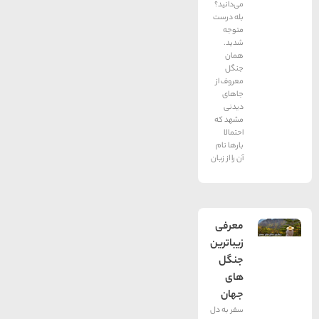
می‌‌دانید؟
بله درست
متوجه
شدید.
همان
جنگل
معروف از
جاهای
دیدنی
مشهد که
احتمالا
بارها نام
آن را از زبان
معرفی
زیباترین
جنگل
های
جهان
سفر به دل