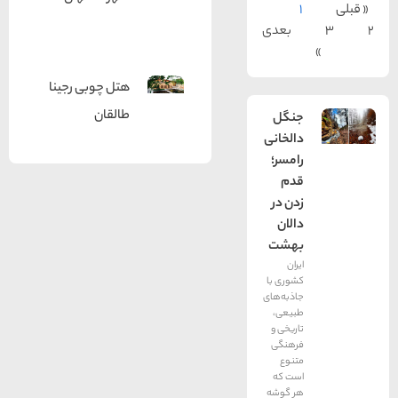
1
بعدی
هتل چوبی رجینا
طالقان
جنگل
دالخانی
رامسر؛
قدم
زدن در
دالان
بهشت
ایران
کشوری با
جاذبه‌های
طبیعی،
تاریخی و
فرهنگی
متنوع
است که
هر گوشه