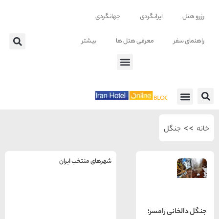
ایرانگردی
جهانگردی
معرفی هتل ها
بیشتر
 ها
ل
شهرهای منتخب ایران
راهنمای
سفر به
تهران
تهران
 رامسر؛
رزرو
هتل