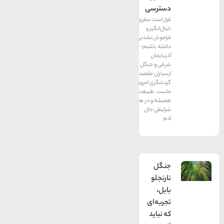
دسترسی
قرار است سفری
خیال‌انگیز و
فراموش‌نشدنی
داشته باشیم؛
آذربایجان
شرقی و جنگل
ارسباران مقصد
گردشگری امروز
ماست. طبیعت
همیشه و در هر
شرایطی حال
آدم
جنگل
نارنجلو
بابل،
تجربه‌ای
که نباید