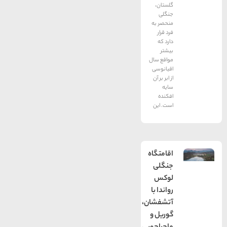
گلستان،
جنگلی
منحصر به
فرد قرار
دارد که
بیشتر
مواقع سال
اقیانوسی
از ابر بر آن
سایه
افکنده
است. این
اقامتگاه
جنگلی
لوکس
رواندا با
آتشفشان،
گوریل و