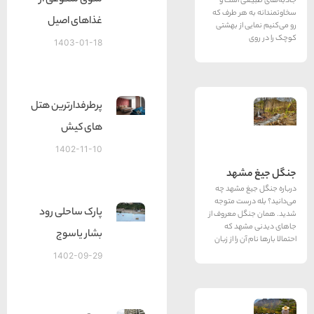
منوی متنوعی از
ی است و
هر طرف که
غذاهای اصیل
 از بهشتی
1403-01-18
پرطرفدارترین هتل
های کیش
1402-11-10
شهد
 مشهد چه
رست متوجه
پارک ساحلی رود
 معروف از
هد که
بشار یاسوج
 را از زبان
1402-09-29