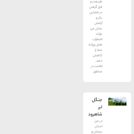
طبیعت و
قرار گرفتن
در فضایی
بکر و
آرامش
بخش می
تواند
اضطراب
های روزانه
شما را
کاهش
دهد.
اقامت در
مناطق
جنگل
ابر
شاهرود
در مرز
استان
سمنان و