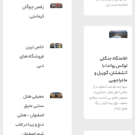
رقص چوگان
کرمانجی
خاص ترین
فروشگاه های
لی
ا
دبی
ریل و
رف تر از
لشکری از
معرفی هتل
ست سیاه و
کردن برگ
سنتی عتیق
اصفهان – هتلی
دنج و زیبا در قلب
شهر اصفهان