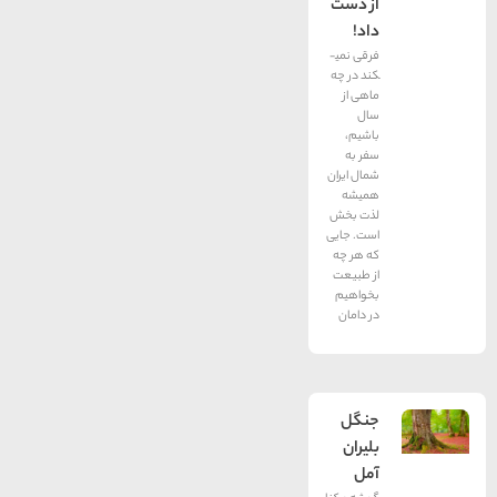
از دست
داد!
فرقی نمی­
کند در چه
ماهی از
سال
باشیم،
سفر به
شمال ایران
همیشه
لذت بخش
است. جایی
که هر چه
از طبیعت
بخواهیم
در دامان
جنگل
بلیران
آمل