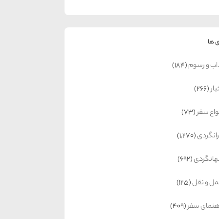
 ها
اب و رسوم
(184)
بار
(266)
واع سفر
(73)
رانگردی
(1,270)
انگردی
(692)
ل و نقل
(125)
هنمای سفر
(409)