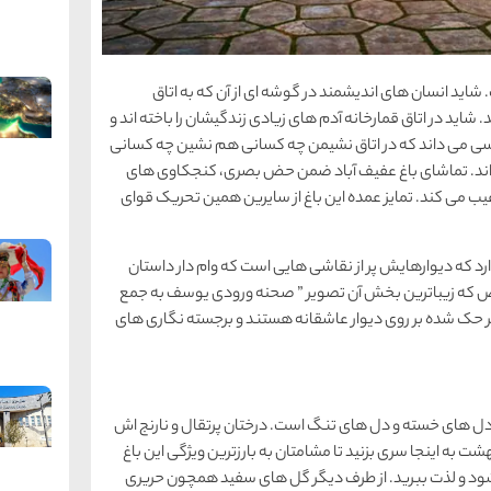
 شاید انسان های اندیشمند در گوشه ای از آن که به اتاق
ید در اتاق قمارخانه آدم های زیادی زندگیشان را باخته اند و
کسی می داند که در اتاق نشیمن چه کسانی هم نشین چه کسانی
ه اند. تماشای باغ عفیف آباد ضمن حض بصری، کنجکاوی های
رغیب می کند. تمایز عمده این باغ از سایرین همین تحریک قوای
رد که دیوارهایش پر از نقاشی هایی است که وام دار داستان
ص که زیباترین بخش آن تصویر ” صحنه ورودی یوسف به جمع
ر حک شده بر روی دیوار عاشقانه هستند و برجسته نگاری های
 دل های خسته و دل های تنگ است. درختان پرتقال و نارنج اش
 به اینجا سری بزنید تا مشامتان به بارزترین ویژگی این باغ
د و لذت ببرید. از طرف دیگر گل های سفید همچون حریری