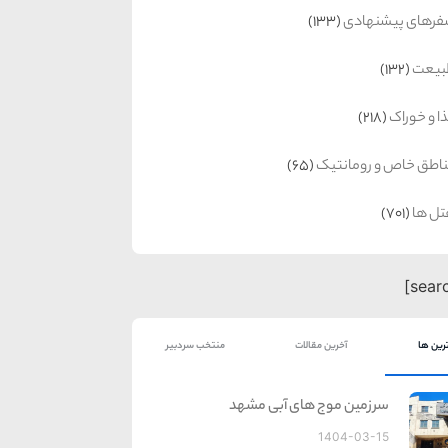
رهای پیشنهادی
(133)
بیعت
(132)
ا و خوراک
(218)
اطق خاص و رومانتیک
(65)
ل ها
(701)
رین ها
آخرین مقالات
منتخب سردبیر
سرزمین موج های آبی مشهد
1404-03-15