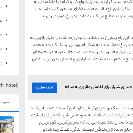
ده است. اگر از دوستداران انواع گل و گیاه و یا علاقمندان به
سف
. تماشاگران این باغ آنقدر مجذوب فضای مسحور کننده اش می
ان بازدید مطلع می کند به ماندن در باغ اصرار می ورزند.
ط
غذ
این باغ پیش از به سلطنت رسیدن رضاشاه در اختیار بانویی به
 در باغ اعمال شد و به شکل امروزیش نزدیک گردید؛ به همین
من
تشی ایران محسوب می شود و در عین حال نمونه ای از هنرهای
 صلح در هم تنیده شده است از این رو حتما از دیدن این تناقض
هت
[search_hotel]
حیدری شیراز برای اقامتی مقرون به صرفه
ادامه مطلب
محبوب ت
سیار شیک رو به روی آن قرار دارد. این آب، نماد همان آبی است
ر بازدید کننده بلافاصله متوجه می شود که در باغ یاد شده
 با صدای بلند فریاد می زند که عمر بزرگترین، گرم ترین و
ه جای مانده از رزمندگان نهضت جنگل، تفنگ رضا شاه و