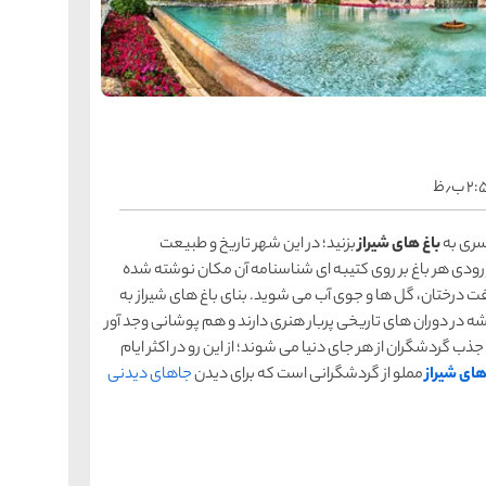
را
س
ک
کی
ه
ه
ک
 ب٫ظ
را
س
سری به
باغ های شیراز
بزنید؛ در این شهر تاریخ و طبیعت
شیر
رودی هر باغ بر روی کتیبه ای شناسنامه آن مکان نوشته شده
ر
ه
ت درختان، گل ها و جوی آب می شوید. بنای باغ های شیراز به
ه
شی
شه در دوران های تاریخی پربار هنری دارند و هم پوشانی وجد آور
ب گردشگران از هر جای دنیا می شوند؛ از این رو در اکثر ایام
ای شیراز
مملو از گردشگرانی است که برای دیدن
جاهای دیدنی
را
س
ق
قش
ه
ه
ق