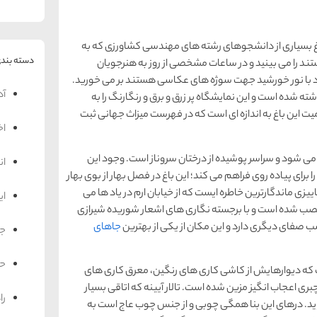
غ بسیاری از دانشجوهای رشته های مهندسی کشاورزی که به
دسته بندی
ند را می بینید و در ساعات مشخصی از روز به هنرجویان
با نور خورشید جهت سوژه های عکاسی هستند بر می خورید.
آد
اشته شده است و این نمایشگاه پر زرق و برق و رنگارنگ را به
میت این باغ به اندازه ای است که در فهرست میزاث جهانی ثبت
اخ
 می شود و سراسر پوشیده از درختان سروناز است. وجود این
ان
ای پیاده روی فراهم می کند؛ این باغ در فصل بهار از بوی بهار
 ماندگارترین خاطره ایست که از خیابان ارم در یاد ها می
ای
صب شده است و با برجسته نگاری های اشعار شوریده شیرازی
 شب صفای دیگری دارد و این مکان از یکی از بهترین
جاهای
جه
حم
 که دیوارهایش از کاشی کاری های رنگین، معرق کاری های
ری اعجاب انگیز مزین شده است. تالار آیینه که اتاقی بسیار
را
زاید. درهای این بنا همگی چوبی و از جنس چوب عاج است به