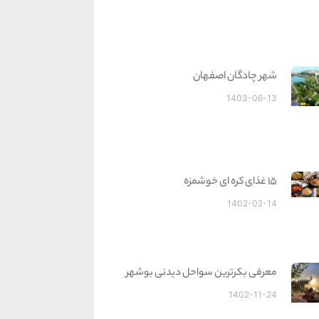
شهر چادگان اصفهان
1403-06-13
15 غذای کره ای خوشمزه
1402-02-14
معرفی بکرترین سواحل دیدنی بوشهر
1402-11-24