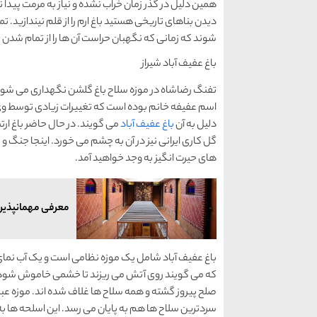
همین دلیل در گذر زمان خراب نشده و نیاز به مرمت پیدا نکر
دیدن بناهای تاریخی هستید باغ ارم را از قلم نیندازید
شوند که زمانی که نگهبان حراست آن ها را از تمام شدن زم
باغ عفیف آباد شیراز
تفنگ رضاشاه در موزه سلاح باغ گلشن نگهداری می شود. 
اسم عفیفه خانم بوده است که تغییرات زیادی توسط وی
دلیل به آن
باغ عفیف آباد
می گویند. در حال حاضر باغ ار
گل کاری ایرانی نیز در آن به چشم می خورد. اینجا جنگ و
های حیرت انگیز به وجد خواهید آمد.
معرفی مهمانپذیر 
باغ عفیف آباد شامل یک موزه نظامی است و یک آب نمای ب
که می گویند روی آتش می ریزند تا خشمی خاموش شود. ه
صلح پیروز گشته و همه سلاح ها غلاف شده اند. موزه عبرت
سردترین سلاح ها هم به پایان می رسد. این اسلحه ها ب