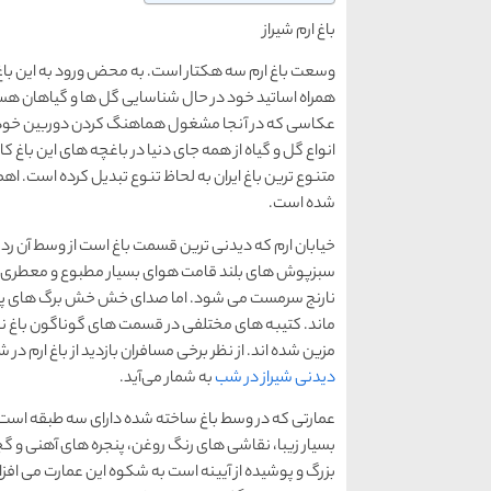
باغ ارم شیراز
وسعت باغ ارم سه هکتار است. به محض ورود به این با
همراه اساتید خود در حال شناسایی گل ها و گیاهان هست
عکاسی که در آنجا مشغول هماهنگ کردن دوربین خود 
انواع گل و گیاه از همه جای دنیا در باغچه های این باغ ک
متنوع ترین باغ ایران به لحاظ تنوع تبدیل کرده است. اه
شده است.
خیابان ارم که دیدنی ترین قسمت باغ است از وسط آن رد
سبزپوش های بلند قامت هوای بسیار مطبوع و معطری را بر
نارنج سرمست می شود. اما صدای خش خش برگ های پاییزی
ماند. کتیبه های مختلفی در قسمت های گوناگون باغ ن
مزین شده اند. از نظر برخی مسافران بازدید از باغ ارم در
دیدنی شیراز در شب
به شمار می‌آید.
عمارتی که در وسط باغ ساخته شده دارای سه طبقه است
بسیار زیبا، نقاشی های رنگ روغن، پنجره های آهنی و گچب
بزرگ و پوشیده از آیینه است به شکوه این عمارت می اف