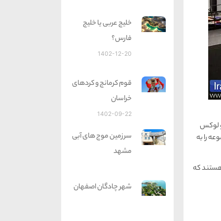
خلیج عربی یا خلیج
فارس؟
1402-12-20
قوم کرمانج و کردهای
خراسان
1402-09-22
 مجهز و لوکس
سرزمین موج های آبی
عه را به
مشهد
یم این واحدهای اقامتی شامل 95 اتاق و سوئیت هستند که
شهر چادگان اصفهان