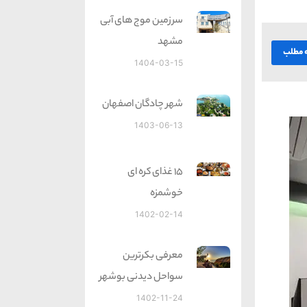
سرزمین موج های آبی
مشهد
ه مطلب
1404-03-15
شهر چادگان اصفهان
1403-06-13
15 غذای کره ای
خوشمزه
1402-02-14
معرفی بکرترین
سواحل دیدنی بوشهر
1402-11-24