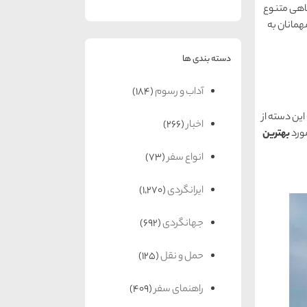
فاهی متنوع
مهمانان به
دسته بندی ها
آداب و رسوم
(184)
 این دسته از
اخبار
(266)
بهترین
انواع سفر
(73)
ایرانگردی
(1,270)
جهانگردی
(692)
حمل و نقل
(125)
راهنمای سفر
(409)