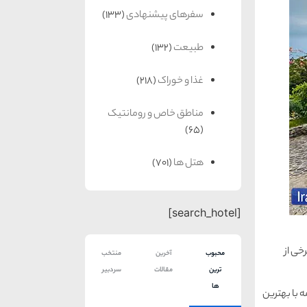
سفرهای پیشنهادی
(133)
طبیعت
(132)
غذا و خوراک
(218)
مناطق خاص و رومانتیک
(65)
هتل ها
(701)
[search_hotel]
خی از
محبوب
آخرین
منتخب
ترین
مقالات
سردبیر
ها
دامه با بهترین