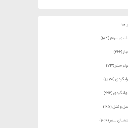
 ها
اب و رسوم
(184)
بار
(266)
واع سفر
(73)
رانگردی
(1,270)
انگردی
(692)
ل و نقل
(125)
هنمای سفر
(409)