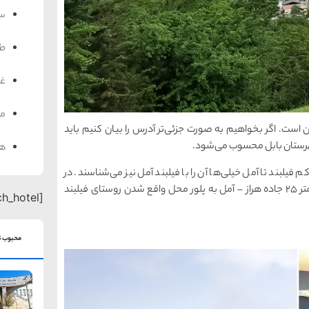
سف
ط
غذ
من
ن است. اگر بخواهیم به صورت جزئی‌تر آدرس را بیان کنیم باید
رستان بابل محسوب می‌شود.
هت
فیلبند تا آمل خیلی‌ها آن را با فیلبند آمل نیز می‌شناسند. در
حقیقت اگر بخواهیم از سمت آمل آدرس بدهیم کیلومتر ٢٥ جاده هراز – آمل به پلور محل واقع شدن روستای فیلبند
[search_hotel]
محبوب ت