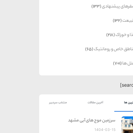
رهای پیشنهادی
(133)
بیعت
(132)
ا و خوراک
(218)
اطق خاص و رومانتیک
(65)
ل ها
(701)
رین ها
آخرین مقالات
منتخب سردبیر
سرزمین موج های آبی مشهد
1404-03-15