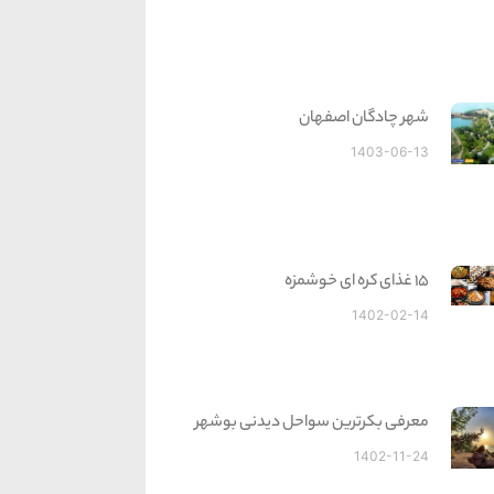
شهر چادگان اصفهان
1403-06-13
15 غذای کره ای خوشمزه
1402-02-14
معرفی بکرترین سواحل دیدنی بوشهر
1402-11-24