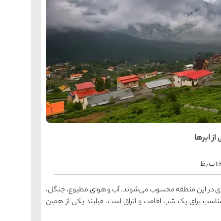
را
س
ک
کی
ه
ه
ک
را
س
شیر
ر
ه
ه
از ابرها
شی
ب٫ظ
را
س
ق
ری در این منطقه محسوب می‌شوند. آب و هوای مطبوع، جنگل،
قش
اسب برای یک شب اقامت و اتراق است. فیلبند یکی از همین
ه
ه
ق