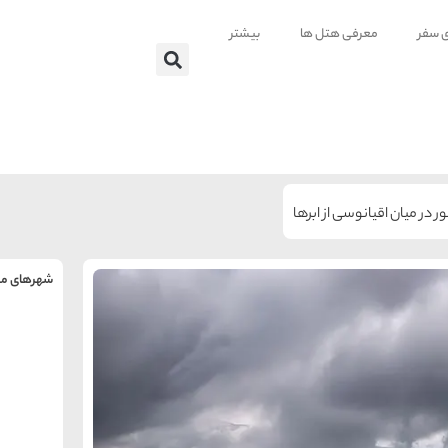
ی سفر
معرفی هتل ها
بیشتر
 در میان اقیانوسی از ابرها
شهرهای من
را
س
تهر
ه
ه
ته